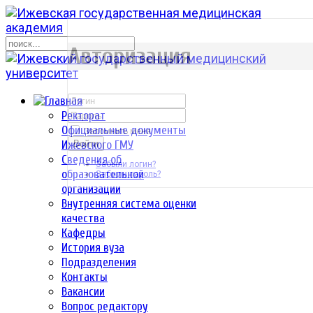
р
Авторизация
Ректорат
Официальные документы
Запомнить меня
Ижевского ГМУ
Войти
Сведения об
Забыли логин?
образовательной
Забыли пароль?
организации
Внутренняя система оценки
качества
Кафедры
История вуза
Подразделения
Контакты
Вакансии
Вопрос редактору