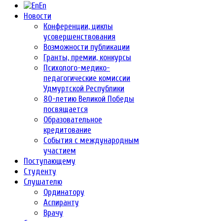
En
Новости
Конференции, циклы
усовершенствования
Возможности публикации
Гранты, премии, конкурсы
Психолого-медико-
педагогические комиссии
Удмуртской Республики
80-летию Великой Победы
посвящается
Образовательное
кредитование
События с международным
участием
Поступающему
Студенту
Слушателю
Ординатору
Аспиранту
Врачу