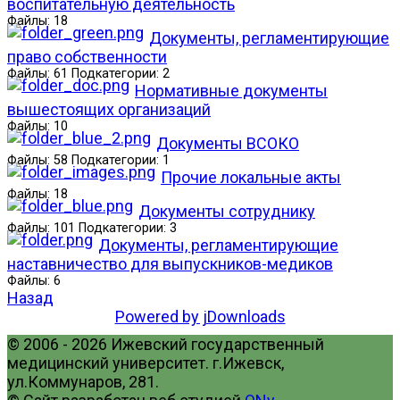
воспитательную деятельность
Файлы: 18
Документы, регламентирующие
право собственности
Файлы: 61 Подкатегории: 2
Нормативные документы
вышестоящих организаций
Файлы: 10
Документы ВСОКО
Файлы: 58 Подкатегории: 1
Прочие локальные акты
Файлы: 18
Документы сотруднику
Файлы: 101 Подкатегории: 3
Документы, регламентирующие
наставничество для выпускников-медиков
Файлы: 6
Назад
Powered by jDownloads
© 2006 - 2026 Ижевский государственный
медицинский университет. г.Ижевск,
ул.Коммунаров, 281.