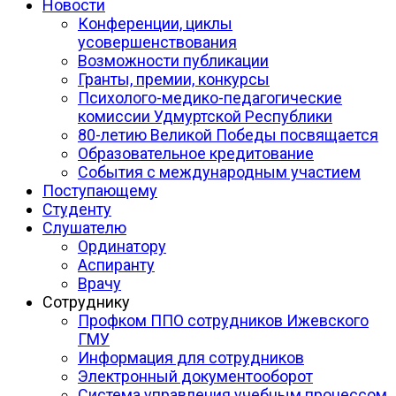
Новости
Конференции, циклы
усовершенствования
Возможности публикации
Гранты, премии, конкурсы
Психолого-медико-педагогические
комиссии Удмуртской Республики
80-летию Великой Победы посвящается
Образовательное кредитование
События с международным участием
Поступающему
Студенту
Слушателю
Ординатору
Аспиранту
Врачу
Сотруднику
Профком ППО сотрудников Ижевского
ГМУ
Информация для сотрудников
Электронный документооборот
Система управления учебным процессом