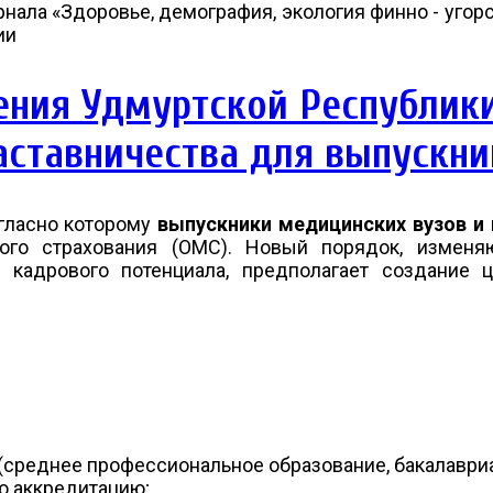
нала «Здоровье, демография, экология финно - угорс
ии
ения Удмуртской Республик
наставничества для выпускн
огласно которому
выпускники медицинских вузов и
кого страхования (ОМС). Новый порядок, измен
е кадрового потенциала, предполагает создание
среднее профессиональное образование, бакалавриа
ю аккредитацию;