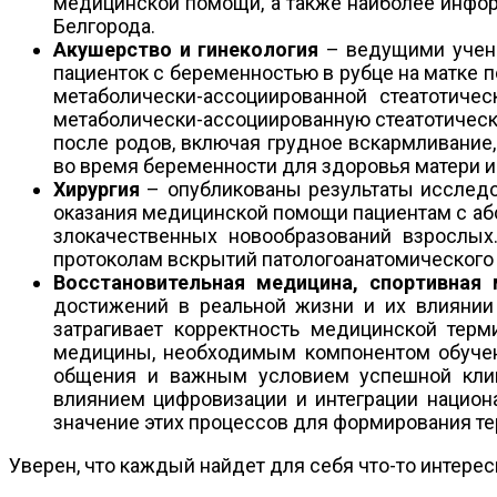
медицинской помощи, а также наиболее инфор
Белгорода.
Акушерство и гинекология
– ведущими учен
пациенток с беременностью в рубце на матке 
метаболически-ассоциированной стеатотиче
метаболически-ассоциированную стеатотическ
после родов, включая грудное вскармливание
во время беременности для здоровья матери и
Хирургия
– опубликованы результаты исслед
оказания медицинской помощи пациентам с аб
злокачественных новообразований взрослых
протоколам вскрытий патологоанатомического б
Восстановительная медицина, спортивная 
достижений в реальной жизни и их влиянии 
затрагивает корректность медицинской тер
медицины, необходимым компонентом обучени
общения и важным условием успешной клини
влиянием цифровизации и интеграции национ
значение этих процессов для формирования т
Уверен, что каждый найдет для себя что-то интерес