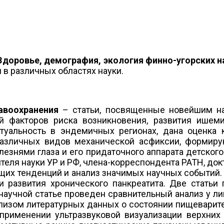
Здоровье, демография, экология финно-угорских 
в различных областях науки.
равоохранения
– статьи, посвященные новейшим н
й факторов риска возникновения, развития ише
ктуальность в эндемичных регионах, дана оценка
различных видов механической асфиксии, формиру
лезнями глаза и его придаточного аппарата детског
ля науки УР и РФ, члена-корреспондента РАТН, докт
щих тенденций и анализ значимых научных событий. 
и развития хронического панкреатита. Две стать
научной статье проведен сравнительный анализ у л
нализом литературных данных о состоянии пищевари
 применении ультразвуковой визуализации верхни