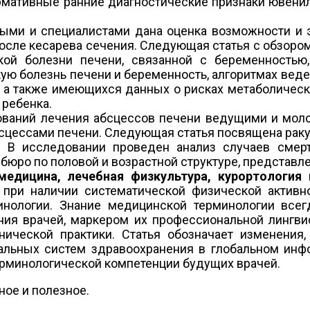
мативные ранние диагностические признаки ювениль
ыми и специалистами дана оценка возможности и э
после кесарева сечения. Следующая статья с обзоро
ской болезни печени, связанной с беременностью
ую болезнь печени и беременность, алгоритмах вед
, а также имеющихся данных о рисках метаболическ
 ребенка.
ований лечения абсцессов печени ведущими и мол
сцессами печени. Следующая статья посвящена раку
. В исследовании проведен анализ случаев смерт
юро по половой и возрастной структуре, представле
медицина, лечебная физкультура, курортология
при наличии систематической физической активно
минологии. Знание медицинской терминологии все
я врачей, маркером их профессиональной лингвис
ческой практики. Статья обозначает изменения
альных систем здравоохранения в глобальном инфо
ерминологической компетенции будущих врачей.
ное и полезное.