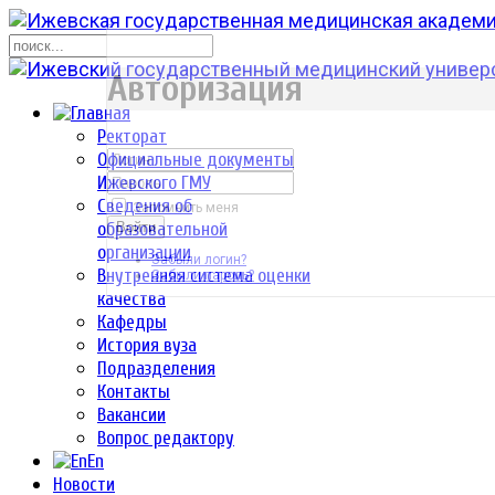
р
Авторизация
Ректорат
Официальные документы
Ижевского ГМУ
Сведения об
Запомнить меня
образовательной
Войти
организации
Забыли логин?
Внутренняя система оценки
Забыли пароль?
качества
Кафедры
История вуза
Подразделения
Контакты
Вакансии
Вопрос редактору
En
Новости