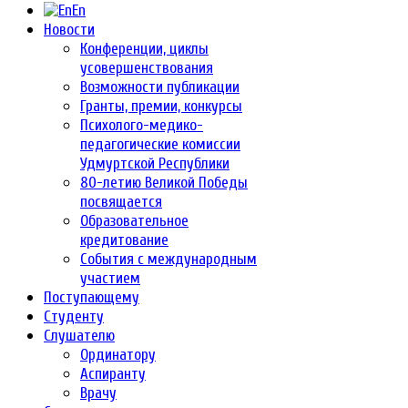
En
Новости
Конференции, циклы
усовершенствования
Возможности публикации
Гранты, премии, конкурсы
Психолого-медико-
педагогические комиссии
Удмуртской Республики
80-летию Великой Победы
посвящается
Образовательное
кредитование
События с международным
участием
Поступающему
Студенту
Слушателю
Ординатору
Аспиранту
Врачу