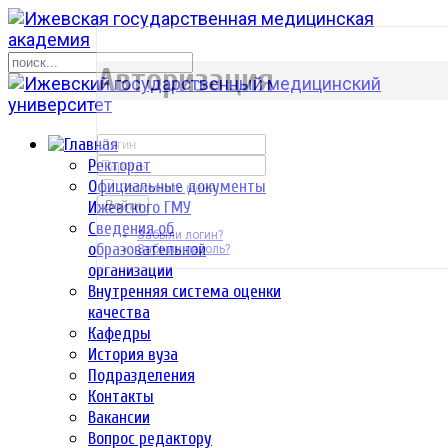
р
Авторизация
Ректорат
Официальные документы
Запомнить меня
Ижевского ГМУ
Войти
Сведения об
Забыли логин?
образовательной
Забыли пароль?
организации
Внутренняя система оценки
качества
Кафедры
История вуза
Подразделения
Контакты
Вакансии
Вопрос редактору