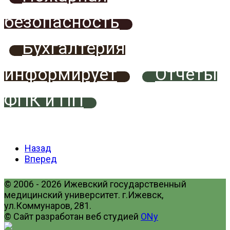
безопасность
Бухгалтерия
информирует
Отчеты
ФПК и ПП
Назад
Вперед
© 2006 - 2026 Ижевский государственный
медицинский университет. г.Ижевск,
ул.Коммунаров, 281.
© Сайт разработан веб студией
ONy