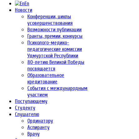
En
Новости
Конференции, циклы
усовершенствования
Возможности публикации
Гранты, премии, конкурсы
Психолого-медико-
педагогические комиссии
Удмуртской Республики
80-летию Великой Победы
посвящается
Образовательное
кредитование
События с международным
участием
Поступающему
Студенту
Слушателю
Ординатору
Аспиранту
Врачу