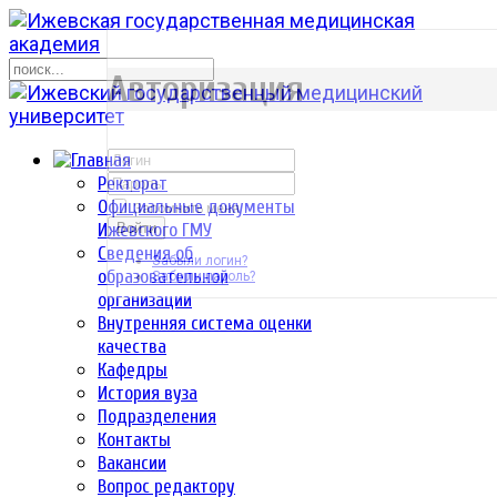
р
Авторизация
Ректорат
Официальные документы
Запомнить меня
Ижевского ГМУ
Войти
Сведения об
Забыли логин?
образовательной
Забыли пароль?
организации
Внутренняя система оценки
качества
Кафедры
История вуза
Подразделения
Контакты
Вакансии
Вопрос редактору