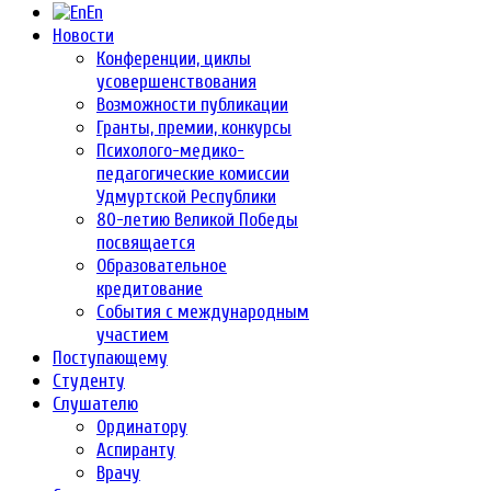
En
Новости
Конференции, циклы
усовершенствования
Возможности публикации
Гранты, премии, конкурсы
Психолого-медико-
педагогические комиссии
Удмуртской Республики
80-летию Великой Победы
посвящается
Образовательное
кредитование
События с международным
участием
Поступающему
Студенту
Слушателю
Ординатору
Аспиранту
Врачу