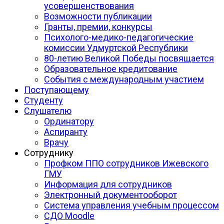
усовершенствования
Возможности публикации
Гранты, премии, конкурсы
Психолого-медико-педагогические
комиссии Удмуртской Республики
80-летию Великой Победы посвящается
Образовательное кредитование
События с международным участием
Поступающему
Студенту
Слушателю
Ординатору
Аспиранту
Врачу
Сотруднику
Профком ППО сотрудников Ижевского
ГМУ
Информация для сотрудников
Электронный документооборот
Система управления учебным процессом
СДО Moodle