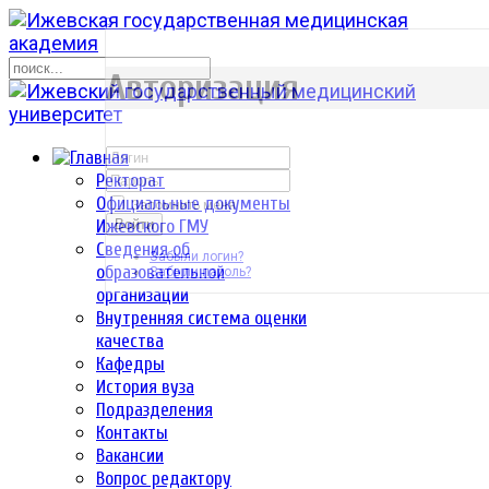
р
Авторизация
Ректорат
Официальные документы
Запомнить меня
Ижевского ГМУ
Войти
Сведения об
Забыли логин?
образовательной
Забыли пароль?
организации
Внутренняя система оценки
качества
Кафедры
История вуза
Подразделения
Контакты
Вакансии
Вопрос редактору