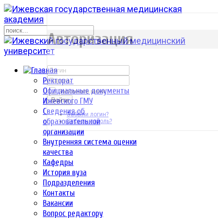
р
Авторизация
Ректорат
Официальные документы
Запомнить меня
Ижевского ГМУ
Войти
Сведения об
Забыли логин?
образовательной
Забыли пароль?
организации
Внутренняя система оценки
качества
Кафедры
История вуза
Подразделения
Контакты
Вакансии
Вопрос редактору