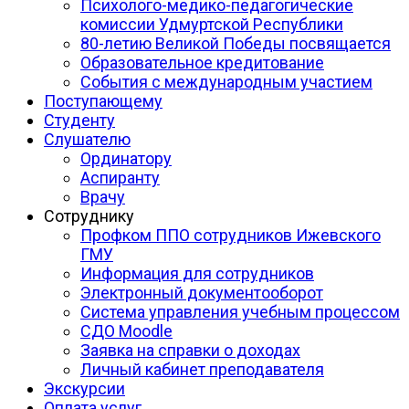
Психолого-медико-педагогические
комиссии Удмуртской Республики
80-летию Великой Победы посвящается
Образовательное кредитование
События с международным участием
Поступающему
Студенту
Слушателю
Ординатору
Аспиранту
Врачу
Сотруднику
Профком ППО сотрудников Ижевского
ГМУ
Информация для сотрудников
Электронный документооборот
Система управления учебным процессом
СДО Moodle
Заявка на справки о доходах
Личный кабинет преподавателя
Экскурсии
Оплата услуг