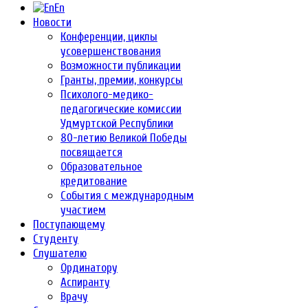
En
Новости
Конференции, циклы
усовершенствования
Возможности публикации
Гранты, премии, конкурсы
Психолого-медико-
педагогические комиссии
Удмуртской Республики
80-летию Великой Победы
посвящается
Образовательное
кредитование
События с международным
участием
Поступающему
Студенту
Слушателю
Ординатору
Аспиранту
Врачу