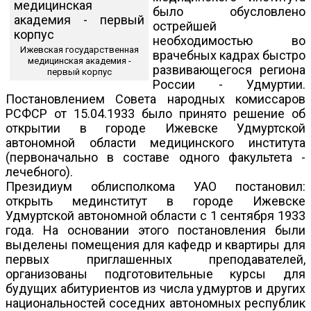
было обусловлено
острейшей
необходимостью во
Ижевская государственная
врачебных кадрах быстро
медицинская академия -
развивающегося региона
первый корпус
России - Удмуртии.
Постановлением Совета народных комиссаров
РСФСР от 15.04.1933 было принято решение об
открытии в городе Ижевске Удмуртской
автономной области медицинского института
(первоначально в составе одного факультета -
лечебного).
Президиум облисполкома УАО постановил:
открыть мединститут в городе Ижевске
Удмуртской автономной области с 1 сентября 1933
года. На основании этого постановления были
выделены помещения для кафедр и квартиры для
первых приглашенных преподавателей,
организованы подготовительные курсы для
будущих абитуриентов из числа удмуртов и других
национальностей соседних автономных республик