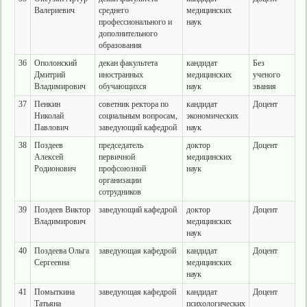
Валериевич
среднего
медицинских
профессионального и
наук
дополнительного
образования
36
Ополонский
декан факультета
кандидат
Без
Дмитрий
иностранных
медицинских
ученого
Владимирович
обучающихся
наук
звания
37
Пенкин
советник ректора по
кандидат
Доцент
Николай
социальным вопросам,
экономических
Павлович
заведующий кафедрой
наук
38
Поздеев
председатель
доктор
Доцент
Алексей
первичной
медицинских
Родионович
профсоюзной
наук
организации
сотрудников
39
Поздеев Виктор
заведующий кафедрой
доктор
Доцент
Владимирович
медицинских
наук
40
Поздеева Ольга
заведующая кафедрой
кандидат
Доцент
Сергеевна
медицинских
наук
41
Помыткина
заведующая кафедрой
кандидат
Доцент
Татьяна
психологических