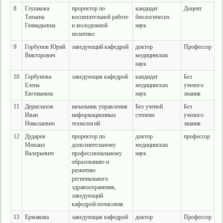
8
Глушкова
проректор по
кандидат
Доцент
Татьяна
воспитательной работе
биологичесих
Геннадьевна
и молодежной
наук
политике
9
Горбунов Юрий
заведующий кафедрой
доктор
Профессор
Викторович
медицинских
наук
10
Горбунова
заведующая кафедрой
кандидат
Без
Елена
медицинских
ученого
Евгеньевна
наук
звания
11
Дериглазов
начальник управления
Без ученой
Без
Иван
информационных
степени
ученого
Николаевич
технологий
звания
12
Дударев
проректор по
доктор
профессор
Михаил
дополнительному
медицинских
Валерьевич
профессиональному
наук
образованию и
развитию
регионального
здравоохранения,
заведующий
кафедрой-почасовик
13
Ермакова
заведующая кафедрой
доктор
Профессор