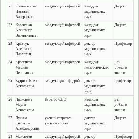
21
Комиссарова
заведующий кафедрой
кандидат
Доцент
Наталия
медицинских
Валерьевна
наук
22
Корепанов
заведующий кафедрой
кандидат
Доцент
Александр
медицинских
Валентинович
наук
23
Кравчук
заведующий кафедрой
доктор
Профессор
Александр
медицинских
Павлович
наук
24
Кропачева
заведующий кафедрой
кандидат
Без
Марина
педагогических
ученого
Леонидовна
наук
звания
25
Кудрина Елена
заведующая кафедрой
доктор
профессор
Аркадьевна
медицинских
наук
26
Ларионова
Куратор СНО
кандидат
Без
Мария
медицинских
учёного
Аркадьевна
наук
звания
27
Лукина
ученый секретарь
доктор
Доцент
Светлана
ученого совета
медицинских
Александровна
наук
28
Максимов
заведующий кафедрой
доктор
Профессор