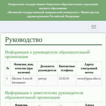
Федеральное государственное бюджетное образовательное учреждение
высшего образования
«Ижевский государственный медицинский университет» Министерства
здравоохранения Российской Федерации
Toggle
navigati
Руководство
Информация о руководителе образовательной
организации
Фамилия, имя,
Адреса
Должность
Контактные
№
отчество (при
электронной
руководителя
телефоны
наличии)
почты
1
Шкляев Алексей
ректор
52-62-01
rector@igma.udm.ru
Евгеньевич
Информация о заместителях руководителя
образовательной организации
Фамилия,
Адреса