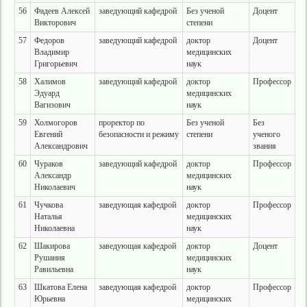
56
Фадеев Алексей
заведующий кафедрой
Без ученой
Доцент
Викторович
степени
57
Федоров
заведующий кафедрой
доктор
Доцент
Владимир
медицинских
Григорьевич
наук
58
Халимов
заведующий кафедрой
доктор
Профессор
Эдуард
медицинских
Вагизович
наук
59
Холмогоров
проректор по
Без ученой
Без
Евгений
безопасности и режиму
степени
ученого
Александрович
звания
60
Чураков
заведующий кафедрой
доктор
Профессор
Александр
медицинских
Николаевич
наук
61
Чучкова
заведующая кафедрой
доктор
Профессор
Наталья
медицинских
Николаевна
наук
62
Шакирова
заведующая кафедрой
доктор
Доцент
Рушания
медицинских
Равильевна
наук
63
Шкатова Елена
заведующая кафедрой
доктор
Профессор
Юрьевна
медицинских