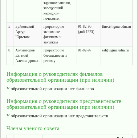
здравоохранения,
заведующий
кафедрой-
почасовик
5
Буйновский
проректор по
91-82-95
finec@igma.udm.ru
Артур
экономике,
(доб.1225)
Юрьевич
финансам и
закупкам
6
Холмогоров
проректор по
91-82-97
eah@igma.udm.ru
Евгений
безопасности и
Александрович
режиму
Информация о руководителях филиалов
образовательной организации (при наличии)
У образовательной организации нет филиалов
Информация о руководителях представительств
образовательной организации (при наличии)
У образовательной организации нет представительств
Члены ученого совета