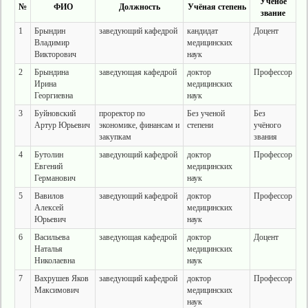
Учёное
№
ФИО
Должность
Учёная степень
звание
1
Брындин
заведующий кафедрой
кандидат
Доцент
Владимир
медицинских
Викторович
наук
2
Брындина
заведующая кафедрой
доктор
Профессор
Ирина
медицинских
Георгиевна
наук
3
Буйновский
проректор по
Без ученой
Без
Артур Юрьевич
экономике, финансам и
степени
учёного
закупкам
звания
4
Бутолин
заведующий кафедрой
доктор
Профессор
Евгений
медицинских
Германович
наук
5
Вавилов
заведующий кафедрой
доктор
Профессор
Алексей
медицинских
Юрьевич
наук
6
Васильева
заведующая кафедрой
доктор
Доцент
Наталья
медицинских
Николаевна
наук
7
Вахрушев Яков
заведующий кафедрой
доктор
Профессор
Максимович
медицинских
наук