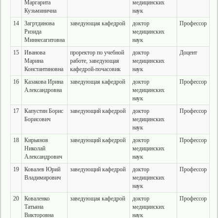
Маргарита
медицинских
Кузьминична
наук
14
Загртдинова
заведующая кафедрой
доктор
Профессор
Ризида
медицинских
Миннесагитовна
наук
15
Иванова
проректор по учебной
доктор
Доцент
Марина
работе, заведующая
медицинских
Константиновна
кафедрой-почасовик
наук
16
Казакова Ирина
заведующая кафедрой
доктор
Профессор
Александровна
медицинских
наук
17
Капустин Борис
заведующий кафедрой
доктор
Профессор
Борисович
медицинских
наук
18
Кирьянов
заведующий кафедрой
доктор
Профессор
Николай
медицинских
Александрович
наук
19
Ковалев Юрий
заведующий кафедрой
доктор
Профессор
Владимирович
медицинских
наук
20
Коваленко
заведующая кафедрой
доктор
Профессор
Татьяна
медицинских
Викторовна
наук