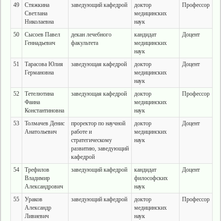
49
Стяжкина
заведующий кафедрой
доктор
Профессор
Светлана
медицинских
Николаевна
наук
50
Сысоев Павел
декан лечебного
кандидат
Доцент
Геннадьевич
факультета
медицинских
наук
51
Тарасова Юлия
заведующая кафедрой
доктор
Доцент
Германовна
медицинских
наук
52
Тетелютина
заведующая кафедрой
доктор
Профессор
Фаина
медицинских
Константиновна
наук
53
Толмачев Денис
проректор по научной
доктор
Доцент
Анатольевич
работе и
медицинских
стратегическому
наук
развитию, заведующий
кафедрой
54
Трефилов
заведующий кафедрой
кандидат
Доцент
Владимир
философских
Александрович
наук
55
Ураков
заведующий кафедрой
доктор
Профессор
Александр
медицинских
Ливиевич
наук