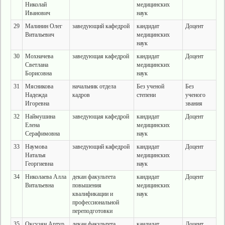
Николай
медицинских
Иванович
наук
29
Малинин Олег
заведующий кафедрой
кандидат
Доцент
Витальевич
медицинских
наук
30
Мохначева
заведующая кафедрой
кандидат
Доцент
Светлана
медицинских
Борисовна
наук
31
Мясникова
начальник отдела
Без ученой
Без
Надежда
кадров
степени
ученого
Игоревна
звания
32
Наймушина
заведующая кафедрой
кандидат
Доцент
Елена
медицинских
Серафимовна
наук
33
Наумова
заведующий кафедрой
кандидат
Доцент
Наталья
медицинских
Георгиевна
наук
34
Николаева Алла
декан факультета
кандидат
Доцент
Витальевна
повышения
медицинских
квалификации и
наук
профессиональной
переподготовки
35
Оксузян Артур
декан факультета
кандидат
Доцент