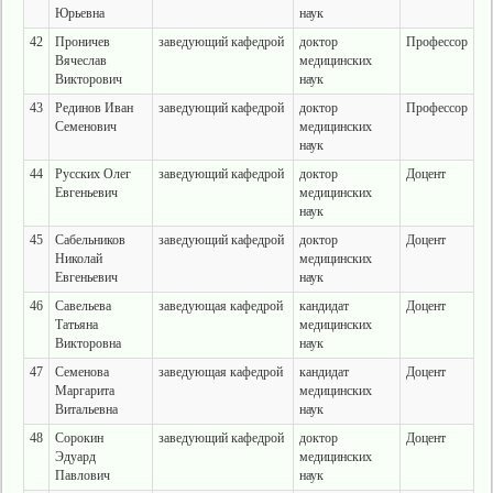
Юрьевна
наук
42
Проничев
заведующий кафедрой
доктор
Профессор
Вячеслав
медицинских
Викторович
наук
43
Рединов Иван
заведующий кафедрой
доктор
Профессор
Семенович
медицинских
наук
44
Русских Олег
заведующий кафедрой
доктор
Доцент
Евгеньевич
медицинских
наук
45
Сабельников
заведующий кафедрой
доктор
Доцент
Николай
медицинских
Евгеньевич
наук
46
Савельева
заведующая кафедрой
кандидат
Доцент
Татьяна
медицинских
Викторовна
наук
47
Семенова
заведующая кафедрой
кандидат
Доцент
Маргарита
медицинских
Витальевна
наук
48
Сорокин
заведующий кафедрой
доктор
Доцент
Эдуард
медицинских
Павлович
наук