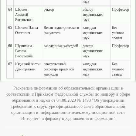
наук
64
Шкляев
ректор
доктор
Профессор
Алексей
медицинских
Евгеньевич
наук
65
Шкляев Павел
Декан педиатрического
кандидат
Без
Олегович
факультета
медицинских
учёного
наук
звания
66
Шумихина
заведующая кафедрой
доктор
Профессор
Галина
медицинских
Васильевна
наук
67
Юдицкий Антон
ответственный
кандидат
Без
Демитриевич
секретарь приемной
медицинских
учёного
комиссии
наук
звания
Раскрытие информации об образовательной организации в
соответствии с Приказом Федеральной службы по надзору в сфере
образования и науки от 04.08.2023 № 1493 "Об утверждении
Требований к структуре официального сайта образовательной
организации в информационно-телекоммуникационной сети
"Интернет" и формату представления информации".