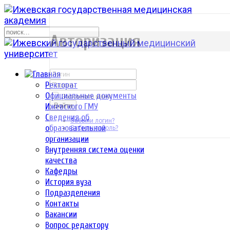
р
Авторизация
Ректорат
Официальные документы
Запомнить меня
Ижевского ГМУ
Войти
Сведения об
Забыли логин?
образовательной
Забыли пароль?
организации
Внутренняя система оценки
качества
Кафедры
История вуза
Подразделения
Контакты
Вакансии
Вопрос редактору