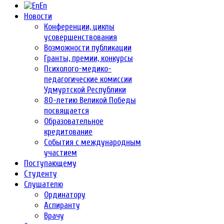
En
Новости
Конференции, циклы
усовершенствования
Возможности публикации
Гранты, премии, конкурсы
Психолого-медико-
педагогические комиссии
Удмуртской Республики
80-летию Великой Победы
посвящается
Образовательное
кредитование
События с международным
участием
Поступающему
Студенту
Слушателю
Ординатору
Аспиранту
Врачу