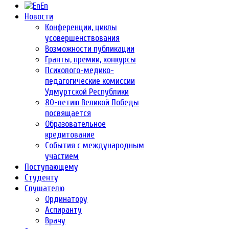
En
Новости
Конференции, циклы
усовершенствования
Возможности публикации
Гранты, премии, конкурсы
Психолого-медико-
педагогические комиссии
Удмуртской Республики
80-летию Великой Победы
посвящается
Образовательное
кредитование
События с международным
участием
Поступающему
Студенту
Слушателю
Ординатору
Аспиранту
Врачу