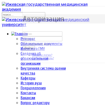
р
Авторизация
Ректорат
Официальные документы
Запомнить меня
Ижевского ГМУ
Войти
Сведения об
Забыли логин?
образовательной
Забыли пароль?
организации
Внутренняя система оценки
качества
Кафедры
История вуза
Подразделения
Контакты
Вакансии
Вопрос редактору