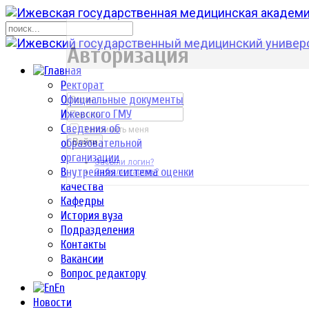
р
Авторизация
Ректорат
Официальные документы
Ижевского ГМУ
Сведения об
Запомнить меня
образовательной
Войти
организации
Забыли логин?
Внутренняя система оценки
Забыли пароль?
качества
Кафедры
История вуза
Подразделения
Контакты
Вакансии
Вопрос редактору
En
Новости