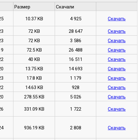
Размер
Скачали
.
25
10.37 KB
4 925
Скачать
23
72 KB
28 647
Скачать
23
72 KB
3 586
Скачать
19
72.5 KB
26 488
Скачать
22
40 KB
16 511
Скачать
20
13.75 KB
14 693
Скачать
23
17.8 KB
1 179
Скачать
22
14.63 KB
928
Скачать
20
278.55 KB
5 026
Скачать
26
331.09 KB
1 722
Скачать
24
936.19 KB
2 808
Скачать