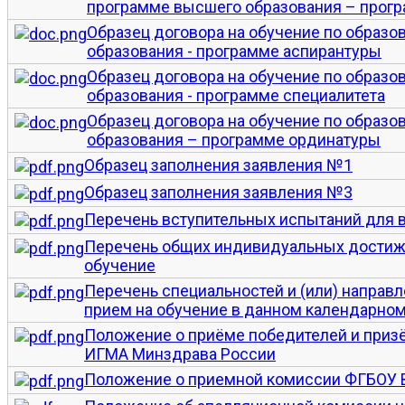
программе высшего образования – прог
Образец договора на обучение по образ
образования - программе аспирантуры
Образец договора на обучение по образ
образования - программе специалитета
Образец договора на обучение по образ
образования – программе ординатуры
Образец заполнения заявления №1
Образец заполнения заявления №3
Перечень вступительных испытаний для 
Перечень общих индивидуальных достиж
обучение
Перечень специальностей и (или) направл
прием на обучение в данном календарном
Положение о приёме победителей и приз
ИГМА Минздрава России
Положение о приемной комиссии ФГБОУ 