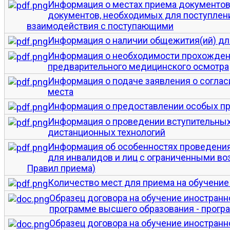
Информация о местах приема документов,
документов, необходимых для поступлени
взаимодействия с поступающими
Информация о наличии общежития(ий) д
Информация о необходимости прохожден
предварительного медицинского осмотра
Информация о подаче заявления о согла
места
Информация о предоставлении особых пр
Информация о проведении вступительных
дистанционных технологий
Информация об особенностях проведения
для инвалидов и лиц с ограниченными в
Правил приема)
Количество мест для приема на обучени
Образец договора на обучение иностранн
программе высшего образования - прогр
Образец договора на обучение иностранн