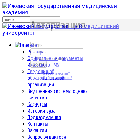
р
Авторизация
Ректорат
Официальные документы
Запомнить меня
Ижевского ГМУ
Войти
Сведения об
Забыли логин?
образовательной
Забыли пароль?
организации
Внутренняя система оценки
качества
Кафедры
История вуза
Подразделения
Контакты
Вакансии
Вопрос редактору