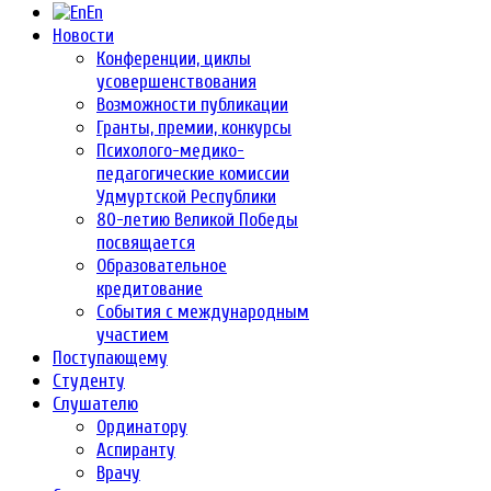
En
Новости
Конференции, циклы
усовершенствования
Возможности публикации
Гранты, премии, конкурсы
Психолого-медико-
педагогические комиссии
Удмуртской Республики
80-летию Великой Победы
посвящается
Образовательное
кредитование
События с международным
участием
Поступающему
Студенту
Слушателю
Ординатору
Аспиранту
Врачу