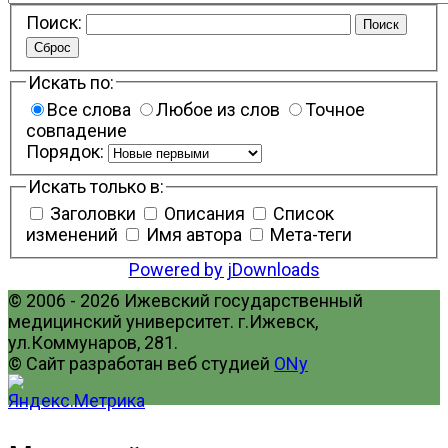
Поиск:
Поиск
Сброс
Искать по:
Все слова
Любое из слов
Точное
совпадение
Порядок:
Искать только в:
Заголовки
Описания
Список
изменений
Имя автора
Мета-теги
Powered by jDownloads
© 2006 - 2026 Ижевский государственный
медицинский университет. г.Ижевск,
ул.Коммунаров, 281.
© Сайт разработан веб студией
ONy