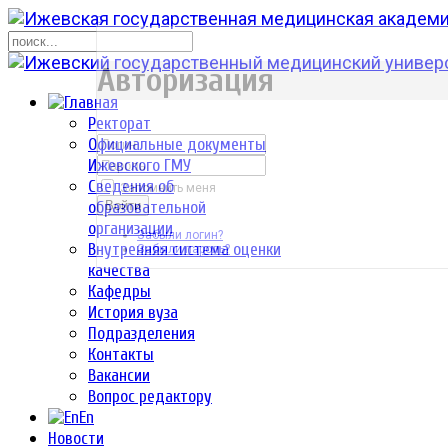
р
Авторизация
Ректорат
Официальные документы
Ижевского ГМУ
Сведения об
Запомнить меня
образовательной
Войти
организации
Забыли логин?
Внутренняя система оценки
Забыли пароль?
качества
Кафедры
История вуза
Подразделения
Контакты
Вакансии
Вопрос редактору
En
Новости