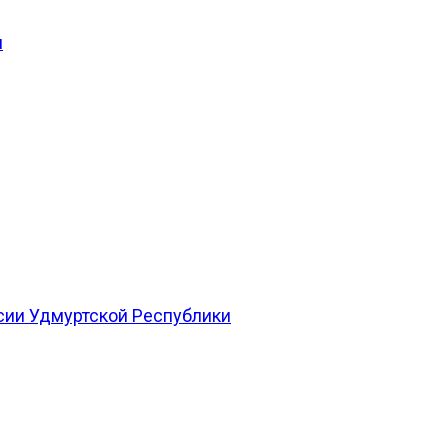
и
сии Удмуртской Республики