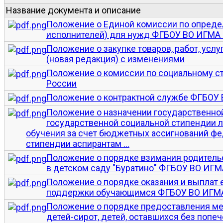
Название документа и описание
Положение о Единой комиссии по опреде
исполнителей) для нужд ФГБОУ ВО ИГМА
Положение о закупке товаров, работ, ус
(новая редакция) с изменениями
Положение о комиссии по социальному 
России
Положение о контрактной службе ФГБОУ
Положение о назначении государственной
государственной социальной стипендии 
обучения за счет бюджетных ассигнований фе
стипендии аспирантам ...
Положение о порядке взимания родительс
в детском саду "Буратино" ФГБОУ ВО ИГ
Положение о порядке оказания и выплат
поддержки обучающимся ФГБОУ ВО ИГМА
Положение о порядке предоставления ме
детей-сирот, детей, оставшихся без попе