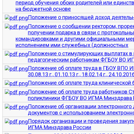
период обучения обоих родителей или единст
на бюджетной основе
Положение о приносящей доход деятель
Положение о сообщении ректором, прорек
получении подарка в связи с протоколь
командировками и другими официальными меро
исполнением ими служебных (должностных
Положение о стимулирующих выплатах в 
педагогическим работникам ФГБОУ ВО И
Положение об оплате труда в ГБОУ ВПО 
30.08.13 г., 01.10.13 г., 18.02.14 г., 24.10.2016
Положение об оплате труда клинической
Положение об оплате труда работников С
поликлиники ФГБОУ ВО ИГМА Минздрава 
Положение об организации электронного
документов с использованием электронн
Порядок организации и проведения закупо
ИГМА Минздрава России