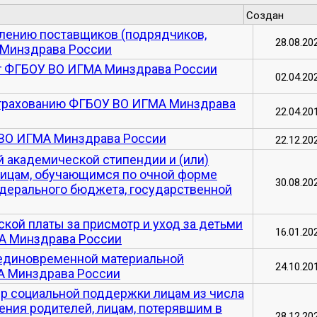
Создан
лению поставщиков (подрядчиков,
28.08.20
 Минздрава России
луг ФГБОУ ВО ИГМА Минздрава России
02.04.20
страхованию ФГБОУ ВО ИГМА Минздрава
22.04.20
 ВО ИГМА Минздрава России
22.12.20
 академической стипендии и (или)
лицам, обучающимся по очной форме
30.08.20
дерального бюджета, государственной
кой платы за присмотр и уход за детьми
16.01.20
МА Минздрава России
 единовременной материальной
24.10.20
 Минздрава России
р социальной поддержки лицам из числа
чения родителей, лицам, потерявшим в
28.12.20