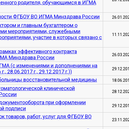
венного родителя, обучающимся в ИГМА
ности ФГБОУ ВО ИГМА Минздрава России
26.01.20
тором и главным бухгалтером о
ными мероприятиями, служебными
11.11.20
приятиями, участие в которых связано с
рамках эффективного контракта
26.03.20
ГМА Минздрава России
ИГМА (с изменениями и дополнениями на
29.12.20
 г., 28.06.2017 г., 29.12.2017 г.))
 больницы восстановительной медицины
18.06.20
томатологической клинической
28.12.20
России
 документооборота при оформлении
29.12.20
ой подписи
к товаров, работ, услуг для ФГБОУ ВО
23.11.20