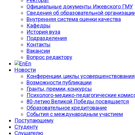
Ректорат
Официальные документы Ижевского ГМУ
Сведения об образовательной организаци
Внутренняя система оценки качества
Кафедры
История вуза
Подразделения
Контакты
Вакансии
Вопрос редактору
En
Новости
Конференции, циклы усовершенствования
Возможности публикации
Гранты, премии, конкурсы
Психолого-медико-педагогические комис
80-летию Великой Победы посвящается
Образовательное кредитование
События с международным участием
Поступающему
Студенту
Слушателю