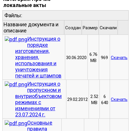
локальные акты
Файлы:
Название документа и
Создан
Размер
Скачали
.
описание
Инструкция о
порядке
изготовления,
6.76
хранения,
30.06.2020
969
Скачать
MB
использования и
уничтожения
печатей и штампов
Инструкция о
пропускном и
внутриобъектовом
2.52
6
29.02.2012
Скачать
режимах с
MB
640
изменениями от
23.07.2024 г.
Основные
правила