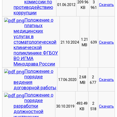
комиссии по
209.96
3
01.06.2012
Скачать
противодействию
KB
961
коррупции
Положение о
платных
медицинских
услугах в
1.21
стоматологической
21.10.2024
639
Скачать
MB
клинической
поликлинике ФГБОУ
ВО ИГМА
Минздрава России
Положение о
порядке
2.68
2
17.06.2020
Скачать
ведения
MB
677
договорной работы
Положение о
порядке
493.49
2
разработки
30.10.2019
Скачать
KB
518
должностной
инструкции