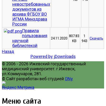
невостребованных
документов из
архива ФГБОУ ВО
ИГМА Минздрава
России
Правила
пользования
807.83
1
24.11.2020
Скачать
научной
KB
943
библиотекой
Назад
Powered by jDownloads
© 2006 - 2026 Ижевский государственный
медицинский университет. г.Ижевск,
ул.Коммунаров, 281.
© Сайт разработан веб студией
ONy
Меню сайта