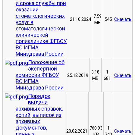
и срока службы при
оказании
стоматологических
7.59
21.10.2024
545
Скачать
услуг в
MB
стоматологической
клинической
поликлинике ФГБОУ
ВО ИГМА
Минздрава России
Положение об
экспертной
3.18
1
комиссии ФГБОУ
25.12.2019
Скачать
MB
681
ВО ИГМА
Минздрава России
Порядок
выдачи
архивных справок,
копий, выписок из
архивных
документов,
760.93
1
20.02.2021
Скачать
личных
KB
740