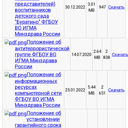
представителей)
3.01
30.12.2022
947
Скачать
воспитанников
MB
детского сада
"Буратино" ФГБОУ
ВО ИГМА
Минздрава России
Положение об
антитеррористической
2.64
2
группе ФГБОУ ВО
14.07.2020
Скачат
MB
838
ИГМА Минздрава
России
Положение об
информационных
ресурсах
5.44
2
25.01.2022
Скачать
компьютерной сети
MB
651
ФГБОУ ВО ИГМА
Минздрава России
Положение об
установлении
гарантийного срока