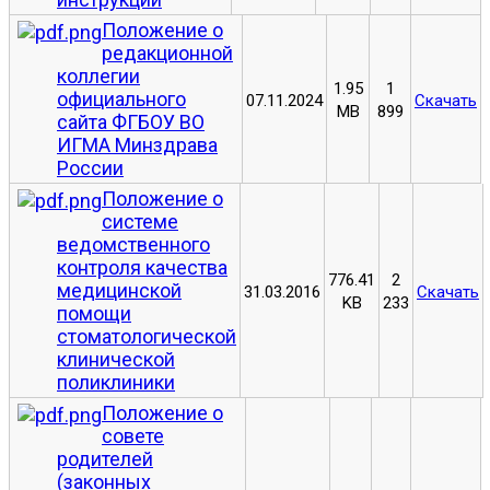
Положение о
редакционной
коллегии
1.95
1
официального
07.11.2024
Скачать
MB
899
сайта ФГБОУ ВО
ИГМА Минздрава
России
Положение о
системе
ведомственного
контроля качества
776.41
2
медицинской
31.03.2016
Скачать
KB
233
помощи
стоматологической
клинической
поликлиники
Положение о
совете
родителей
(законных