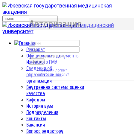
р
Авторизация
Ректорат
Официальные документы
Запомнить меня
Ижевского ГМУ
Войти
Сведения об
Забыли логин?
образовательной
Забыли пароль?
организации
Внутренняя система оценки
качества
Кафедры
История вуза
Подразделения
Контакты
Вакансии
Вопрос редактору