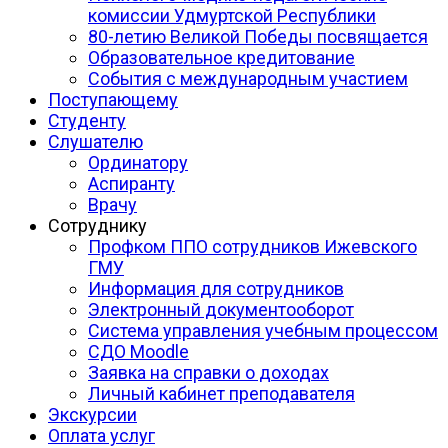
комиссии Удмуртской Республики
80-летию Великой Победы посвящается
Образовательное кредитование
События с международным участием
Поступающему
Студенту
Слушателю
Ординатору
Аспиранту
Врачу
Сотруднику
Профком ППО сотрудников Ижевского
ГМУ
Информация для сотрудников
Электронный документооборот
Система управления учебным процессом
СДО Moodle
Заявка на справки о доходах
Личный кабинет преподавателя
Экскурсии
Оплата услуг