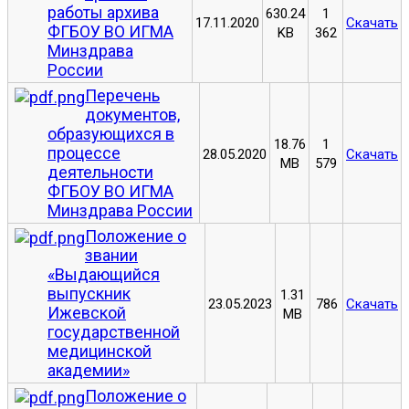
работы архива
630.24
1
17.11.2020
Скачать
ФГБОУ ВО ИГМА
KB
362
Минздрава
России
Перечень
документов,
образующихся в
18.76
1
процессе
28.05.2020
Скачать
MB
579
деятельности
ФГБОУ ВО ИГМА
Минздрава России
Положение о
звании
«Выдающийся
выпускник
1.31
23.05.2023
786
Скачать
Ижевской
MB
государственной
медицинской
академии»
Положение о