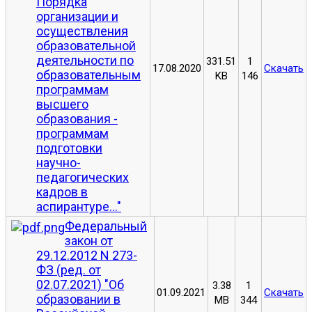
Порядка
организации и
осуществления
образовательной
деятельности по
331.51
1
17.08.2020
Скачать
образовательным
KB
146
программам
высшего
образования -
программам
подготовки
научно-
педагогических
кадров в
аспирантуре..."
Федеральный
закон от
29.12.2012 N 273-
ФЗ (ред. от
02.07.2021) "Об
3.38
1
01.09.2021
Скачать
образовании в
MB
344