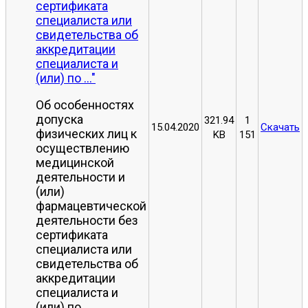
сертификата
специалиста или
свидетельства об
аккредитации
специалиста и
(или) по ..."
Об особенностях
допуска
321.94
1
15.04.2020
Скачать
физических лиц к
KB
151
осуществлению
медицинской
деятельности и
(или)
фармацевтической
деятельности без
сертификата
специалиста или
свидетельства об
аккредитации
специалиста и
(или) по