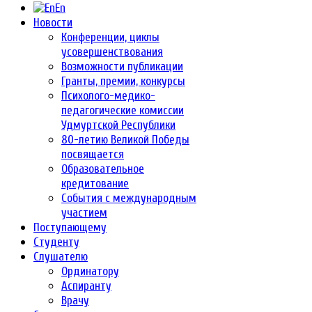
En
Новости
Конференции, циклы
усовершенствования
Возможности публикации
Гранты, премии, конкурсы
Психолого-медико-
педагогические комиссии
Удмуртской Республики
80-летию Великой Победы
посвящается
Образовательное
кредитование
События с международным
участием
Поступающему
Студенту
Слушателю
Ординатору
Аспиранту
Врачу