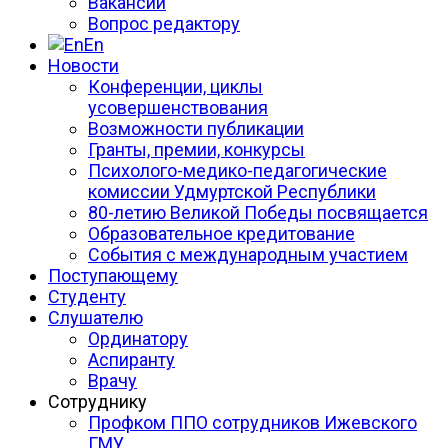
Вакансии
Вопрос редактору
En
Новости
Конференции, циклы
усовершенствования
Возможности публикации
Гранты, премии, конкурсы
Психолого-медико-педагогические
комиссии Удмуртской Республики
80-летию Великой Победы посвящается
Образовательное кредитование
События с международным участием
Поступающему
Студенту
Слушателю
Ординатору
Аспиранту
Врачу
Сотруднику
Профком ППО сотрудников Ижевского
ГМУ