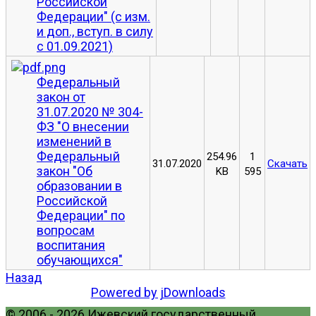
Российской
Федерации" (с изм.
и доп., вступ. в силу
с 01.09.2021)
Федеральный
закон от
31.07.2020 № 304-
ФЗ "О внесении
изменений в
Федеральный
254.96
1
31.07.2020
Скачать
закон "Об
KB
595
образовании в
Российской
Федерации" по
вопросам
воспитания
обучающихся"
Назад
Powered by jDownloads
© 2006 - 2026 Ижевский государственный