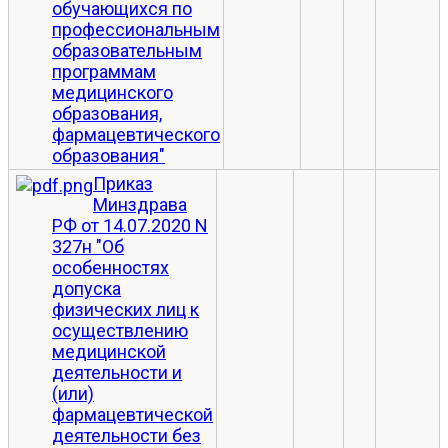
обучающихся по
профессиональным
образовательным
программам
медицинского
образования,
фармацевтического
образования"
Приказ
Минздрава
РФ от 14.07.2020 N
327н "Об
особенностях
допуска
физических лиц к
осуществлению
медицинской
деятельности и
(или)
фармацевтической
деятельности без