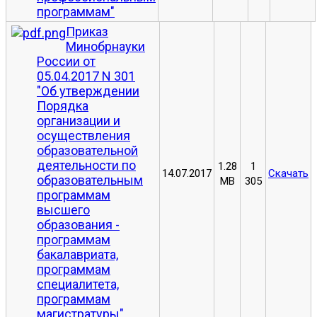
программам"
Приказ
Минобрнауки
России от
05.04.2017 N 301
"Об утверждении
Порядка
организации и
осуществления
образовательной
деятельности по
1.28
1
14.07.2017
Скачать
образовательным
MB
305
программам
высшего
образования -
программам
бакалавриата,
программам
специалитета,
программам
магистратуры"