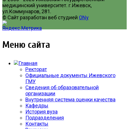
медицинский университет. г.Ижевск,
ул.Коммунаров, 281.
© Сайт разработан веб студией
ONy
Меню сайта
Ректорат
Официальные документы Ижевского
ГМУ
Сведения об образовательной
организации
Внутренняя система оценки качества
Кафедры
История вуза
Подразделения
Контакты