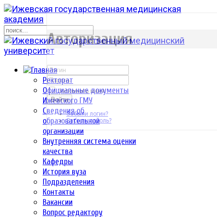
р
Авторизация
Ректорат
Официальные документы
Запомнить меня
Ижевского ГМУ
Войти
Сведения об
Забыли логин?
образовательной
Забыли пароль?
организации
Внутренняя система оценки
качества
Кафедры
История вуза
Подразделения
Контакты
Вакансии
Вопрос редактору