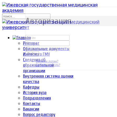
р
Авторизация
Ректорат
Официальные документы
Запомнить меня
Ижевского ГМУ
Войти
Сведения об
Забыли логин?
образовательной
Забыли пароль?
организации
Внутренняя система оценки
качества
Кафедры
История вуза
Подразделения
Контакты
Вакансии
Вопрос редактору