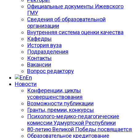
Официальные документы Ижевского
ГМУ
Сведения об образовательной
организации
Внутренняя система оценки качества
Кафедры
История вуза
Подразделения
Контакты
Вакансии
Вопрос редактору
En
Новости
Конференции, циклы
усовершенствования
Возможности публикации
Гранты, премии, конкурсы
Психолого-медико-педагогические
комиссии Удмуртской Республики
80-летию Великой Победы посвящается
Образовательное кредитование