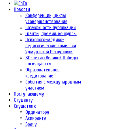
En
Новости
Конференции, циклы
усовершенствования
Возможности публикации
Гранты, премии, конкурсы
Психолого-медико-
педагогические комиссии
Удмуртской Республики
80-летию Великой Победы
посвящается
Образовательное
кредитование
События с международным
участием
Поступающему
Студенту
Слушателю
Ординатору
Аспиранту
Врачу