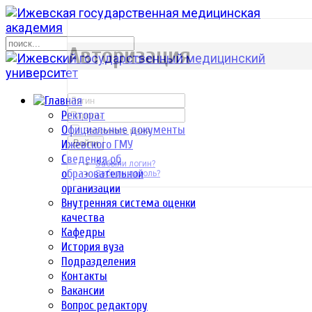
р
Авторизация
Ректорат
Официальные документы
Запомнить меня
Ижевского ГМУ
Войти
Сведения об
Забыли логин?
образовательной
Забыли пароль?
организации
Внутренняя система оценки
качества
Кафедры
История вуза
Подразделения
Контакты
Вакансии
Вопрос редактору