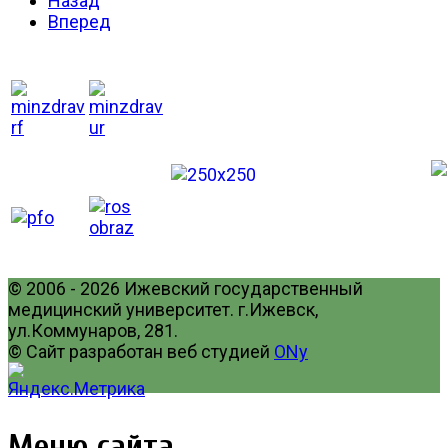
Назад
Вперед
© 2006 - 2026 Ижевский государственный
медицинский университет. г.Ижевск,
ул.Коммунаров, 281.
© Сайт разработан веб студией
ONy
Меню сайта