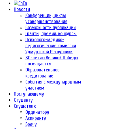
En
Новости
Конференции, циклы
усовершенствования
Возможности публикации
Гранты, премии, конкурсы
Психолого-медико-
педагогические комиссии
Удмуртской Республики
80-летию Великой Победы
посвящается
Образовательное
кредитование
События с международным
участием
Поступающему
Студенту
Слушателю
Ординатору
Аспиранту
Врачу