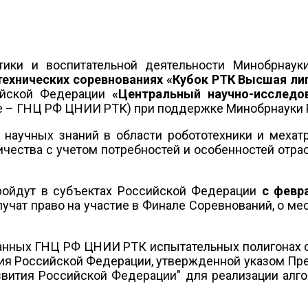
тики и воспитательной деятельности Минобрнаук
ехнических соревнованиях
«Кубок РТК Высшая ли
ийской Федерации
«Центральный научно-исследо
е – ГНЦ РФ ЦНИИ РТК) при поддержке Минобрнауки 
 научных знаний в области робототехники и меха
чества с учетом потребностей и особенностей отр
ройдут в субъектах Российской Федерации
с февр
учат право на участие в Финале Соревнований, о ме
танных ГНЦ РФ ЦНИИ РТК испытательных полигонах
тия Российской Федерации, утвержденной указом Пр
азвития Российской Федерации" для реализации алго