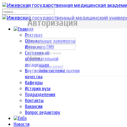
р
Авторизация
Ректорат
Официальные документы
Ижевского ГМУ
Сведения об
Запомнить меня
образовательной
Войти
организации
Забыли логин?
Внутренняя система оценки
Забыли пароль?
качества
Кафедры
История вуза
Подразделения
Контакты
Вакансии
Вопрос редактору
En
Новости