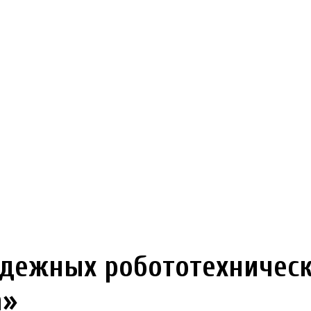
ежных робототехническ
а»