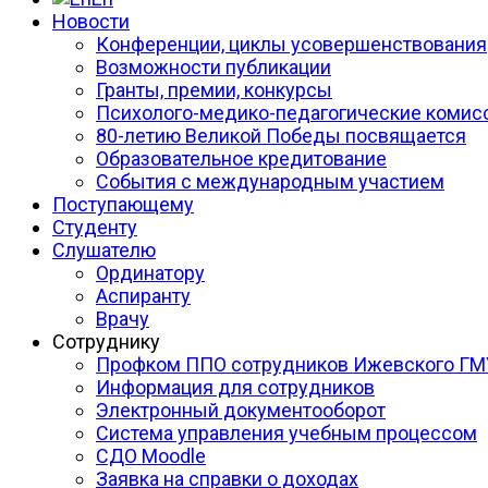
Новости
Конференции, циклы усовершенствования
Возможности публикации
Гранты, премии, конкурсы
Психолого-медико-педагогические комис
80-летию Великой Победы посвящается
Образовательное кредитование
События с международным участием
Поступающему
Студенту
Слушателю
Ординатору
Аспиранту
Врачу
Сотруднику
Профком ППО сотрудников Ижевского ГМ
Информация для сотрудников
Электронный документооборот
Система управления учебным процессом
СДО Moodle
Заявка на справки о доходах