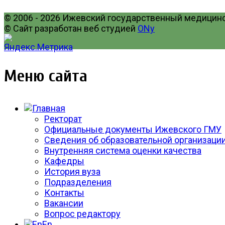
© 2006 - 2026 Ижевский государственный медицинск
© Сайт разработан веб студией
ONy
Меню сайта
Ректорат
Официальные документы Ижевского ГМУ
Сведения об образовательной организаци
Внутренняя система оценки качества
Кафедры
История вуза
Подразделения
Контакты
Вакансии
Вопрос редактору
En