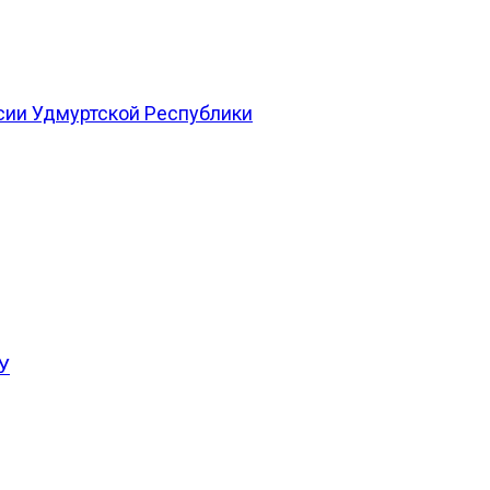
сии Удмуртской Республики
У