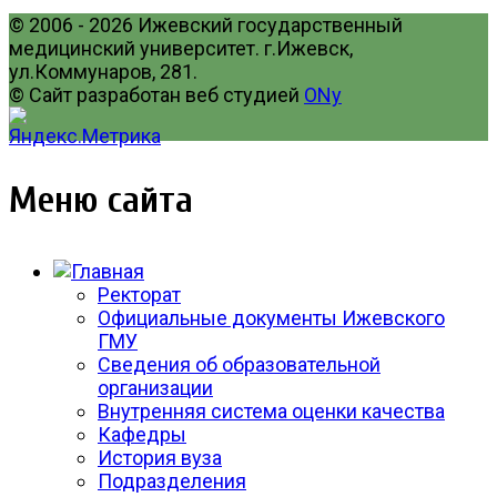
© 2006 - 2026 Ижевский государственный
медицинский университет. г.Ижевск,
ул.Коммунаров, 281.
© Сайт разработан веб студией
ONy
Меню сайта
Ректорат
Официальные документы Ижевского
ГМУ
Сведения об образовательной
организации
Внутренняя система оценки качества
Кафедры
История вуза
Подразделения