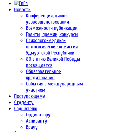
En
Новости
Конференции, циклы
усовершенствования
Возможности публикации
Гранты, премии, конкурсы
Психолого-медико-
педагогические комиссии
Удмуртской Республики
80-летию Великой Победы
посвящается
Образовательное
кредитование
События с международным
участием
Поступающему
Студенту
Слушателю
Ординатору
Аспиранту
Врачу