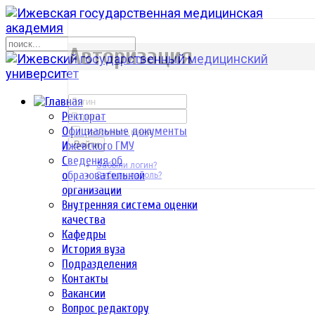
р
Авторизация
Ректорат
Официальные документы
Запомнить меня
Ижевского ГМУ
Войти
Сведения об
Забыли логин?
образовательной
Забыли пароль?
организации
Внутренняя система оценки
качества
Кафедры
История вуза
Подразделения
Контакты
Вакансии
Вопрос редактору