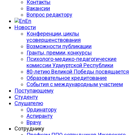
Контакты
Вакансии
Вопрос редактору
En
Новости
Конференции, циклы
усовершенствования
Возможности публикации
Гранты, премии, конкурсы
Психолого-медико-педагогические
комиссии Удмуртской Республики
80-летию Великой Победы посвящается
Образовательное кредитование
События с международным участием
Поступающему
Студенту
Слушателю
Ординатору
Аспиранту
Врачу
Сотруднику
Профком ППО сотрудников Ижевского