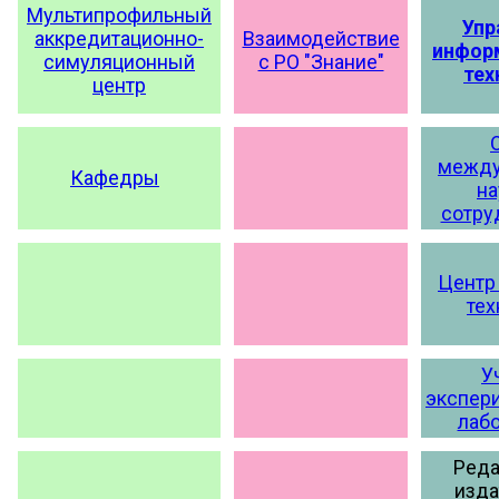
Мультипрофильный
Упр
аккредитационно-
Взаимодействие
инфор
симуляционный
с РО "Знание"
тех
центр
между
Кафедры
на
сотру
Центр
тех
У
экспер
лаб
Реда
изда