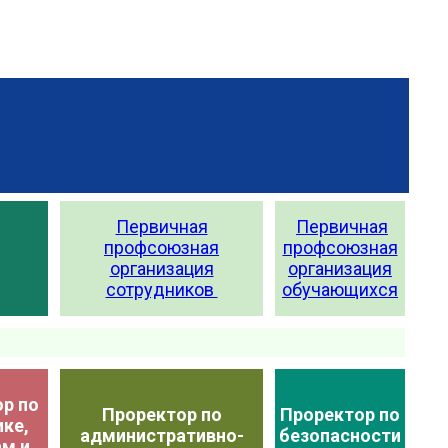
Первичная
Первичная
профсоюзная
профсоюзная
организация
организация
сотрудников
обучающихся
р по
Проректор по
Проректор по
ке,
административно-
безопасности
м и