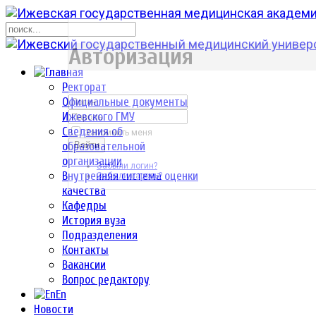
р
Авторизация
Ректорат
Официальные документы
Ижевского ГМУ
Сведения об
Запомнить меня
образовательной
Войти
организации
Забыли логин?
Внутренняя система оценки
Забыли пароль?
качества
Кафедры
История вуза
Подразделения
Контакты
Вакансии
Вопрос редактору
En
Новости