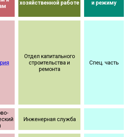
хозяйственной работе
и режиму
ам
Отдел капитального
ерия
строительства и
Спец. часть
ремонта
во-
еский
Инженерная служба
л