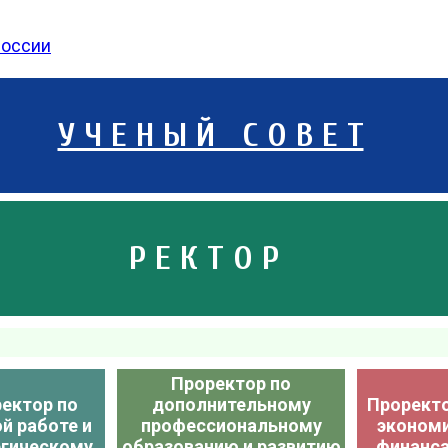
России
У Ч Е Н Ы Й С О В Е Т
Р Е К Т О Р
Проректор по
ектор по
дополнительному
Проректо
й работе и
профессиональному
экономи
егическому
образованию и развитию
финанса