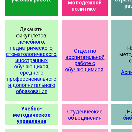
молодежной
ра
политике
Деканаты
факультетов:
лечебного
,
педиатрического
,
Н
Отдел по
стоматологического,
мето
воспитательной
иностранных
с
работе с
обучающихся,
обучающимися
Асп
среднего
профессионального
и дополнительного
образования
Учебно-
Студенческие
Н
методическое
объединения
биб
управление