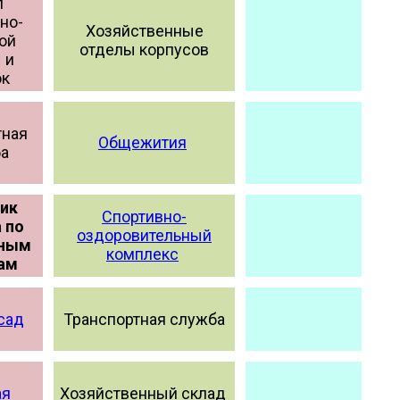
л
но-
Хозяйственные
ой
отделы корпусов
 и
ок
тная
Общежития
а
ик
Спортивно-
 по
оздоровительный
ьным
комплекс
ам
сад
Транспортная служба
ая
Хозяйственный склад