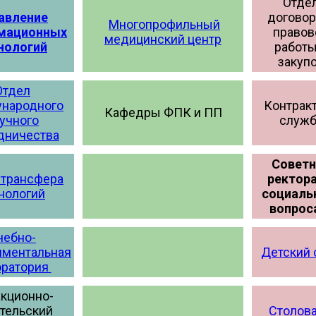
Отде
авление
договор
Многопрофильный
мационных
правов
медицинский центр
нологий
работы
закуп
Отдел
народного
Контрак
Кафедры ФПК и ПП
учного
служб
дничества
Советн
 трансфера
ректора
нологий
социал
вопрос
чебно-
иментальная
Детский 
оратория
кционно-
тельский
Столов