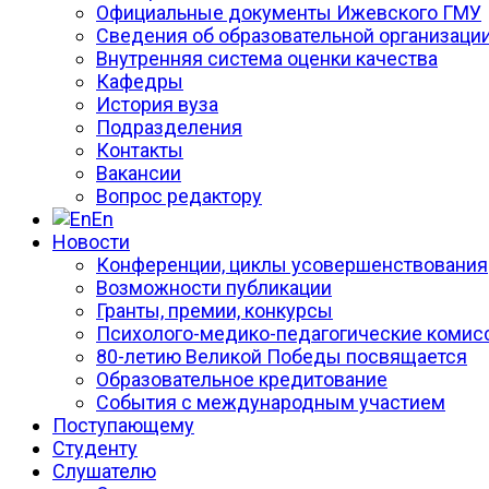
Официальные документы Ижевского ГМУ
Сведения об образовательной организаци
Внутренняя система оценки качества
Кафедры
История вуза
Подразделения
Контакты
Вакансии
Вопрос редактору
En
Новости
Конференции, циклы усовершенствования
Возможности публикации
Гранты, премии, конкурсы
Психолого-медико-педагогические комис
80-летию Великой Победы посвящается
Образовательное кредитование
События с международным участием
Поступающему
Студенту
Слушателю