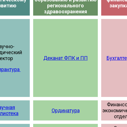
звитию
регионального
закупк
здравоохранения
аучно-
дический
Деканат ФПК и ПП
Бухгалт
ектор
ирантура
Финансо
аучная
Ординатура
экономич
лиотека
отде