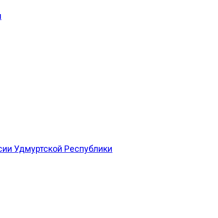
и
сии Удмуртской Республики