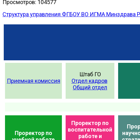
Просмотров: 104577
Структура управления ФГБОУ ВО ИГМА Минздрава 
Штаб ГО
Приемная комиссия
Отдел кадров
Общий отдел
Проректор по
Прор
воспитательной
Проректор по
научно
работе и
учебной работе
страт