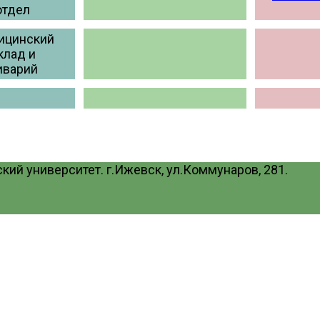
отдел
ицинский
клад и
иварий
ий университет. г.Ижевск, ул.Коммунаров, 281.