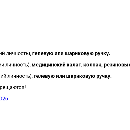
й личность),
гелевую или шариковую ручку
.
й личность),
медицинский халат
,
колпак,
резиновые
й личность),
гелевую или шариковую ручку
.
прещаются!
2026