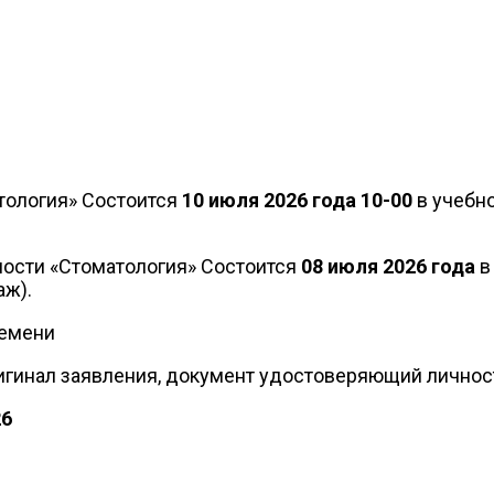
тология» Состоится
10 июля 2026 года 10-00
в
учебн
ности «Стоматология» Состоится
08
июля
2026 года
в
аж).
ремени
игинал заявления, документ удостоверяющий личност
26