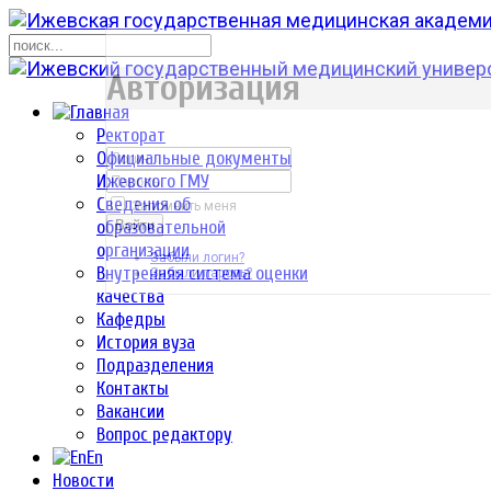
р
Авторизация
Ректорат
Официальные документы
Ижевского ГМУ
Сведения об
Запомнить меня
образовательной
Войти
организации
Забыли логин?
Внутренняя система оценки
Забыли пароль?
качества
Кафедры
История вуза
Подразделения
Контакты
Вакансии
Вопрос редактору
En
Новости