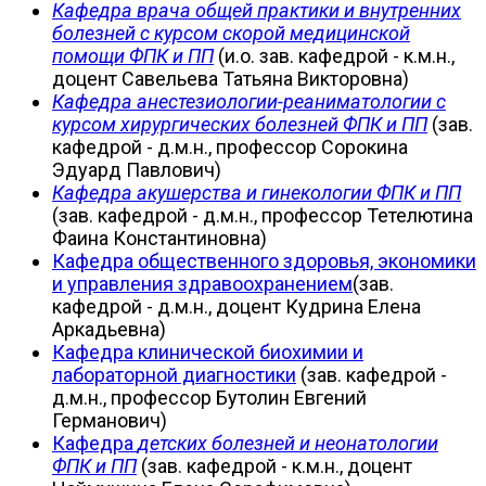
Кафедра врача общей практики и внутренних
болезней с курсом скорой медицинской
помощи ФПК и ПП
(и.о. зав. кафедрой - к.м.н.,
доцент Савельева Татьяна Викторовна)
Кафедра анестезиологии-реаниматологии с
курсом хирургических болезней ФПК и ПП
(зав.
кафедрой - д.м.н., профессор Сорокина
Эдуард Павлович)
Кафедр
а акушерства и гинекологии ФПК и ПП
(зав. кафедрой - д.м.н., профессор Тетелютина
Фаина Константиновна)
Кафедра общественного здоровья, экономики
и управления здравоохранением
(зав.
кафедрой - д.м.н., доцент Кудрина Елена
Аркадьевна)
Кафедра клинической биохимии и
лабораторной диагностики
(зав. кафедрой -
д.м.н., профессор Бутолин Евгений
Германович)
Кафедра
детских болезней и неонатологии
ФПК и ПП
(зав. кафедрой - к.м.н., доцент