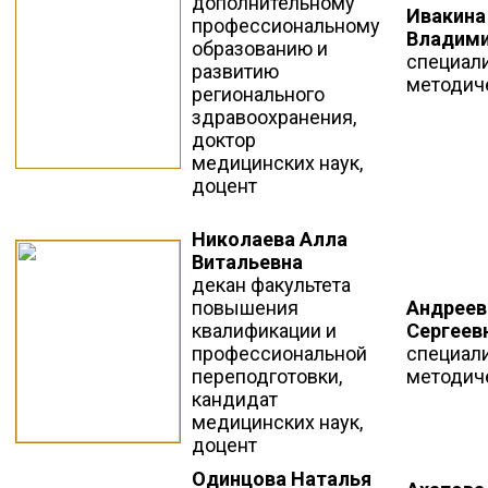
дополнительному
Ивакина
профессиональному
Владим
образованию и
специали
развитию
методич
регионального
здравоохранения,
д
октор
медицинских наук,
доцент
Николаева Алла
Витальевна
декан факультета
повышения
Андреев
квалификации и
Сергеев
профессиональной
специали
переподготовки,
методич
кандидат
медицинских наук,
доцент
Одинцова Наталья