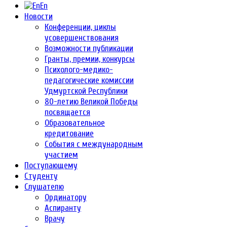
En
Новости
Конференции, циклы
усовершенствования
Возможности публикации
Гранты, премии, конкурсы
Психолого-медико-
педагогические комиссии
Удмуртской Республики
80-летию Великой Победы
посвящается
Образовательное
кредитование
События с международным
участием
Поступающему
Студенту
Слушателю
Ординатору
Аспиранту
Врачу