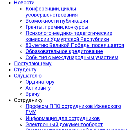
Новости
Конференции, циклы
усовершенствования
Возможности публикации
Гранты, премии, конкурсы
Психолого-медико-педагогические
комиссии Удмуртской Республики
80-летию Великой Победы посвящается
Образовательное кредитование
События с международным участием
Поступающему
Студенту
Слушателю
Ординатору
Аспиранту
Врачу
Сотруднику
Профком ППО сотрудников Ижевского
ГМУ
Информация для сотрудников
Электронный документооборот