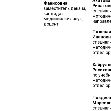
Ахатова
Фанисовна
Ринатов
заместитель декана,
специали
кандидат
методиче
медицинских наук,
направл
доцент
Полевая
Ивановн
специали
методиче
отдел о
Хайрулл
Расихов
по учебн
методиче
отдел о
Поздеев
Марсель
специали