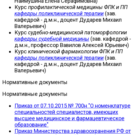
Наймушина Елена Серафимовна)
Курс
профилактической медицины ФПК и ПП
кафедры поликлинической терапии
(зав.
кафедрой - д.м.н., доцент Дударев Михаил
Валерьевич)
Курс
судебно-медицинской патоморфологии
кафедры судебной медицины
(зав. кафедрой -
д.м.н., профессор Вавилов Алексей Юрьевич)
Курс
клинической фармакологии ФПК и ПП
кафедры поликлинической терапии
(зав.
кафедрой - д.м.н., доцент Дударев Михаил
Валерьевич)
Нормативные документы
Нормативные документы
Приказ от 07.10.2015 № 700н "О номенклатуре
специальностей специалистов, имеющих
высшее медицинское и фармацевтическое
образование"
Приказ Министерства здравоохранения РФ от