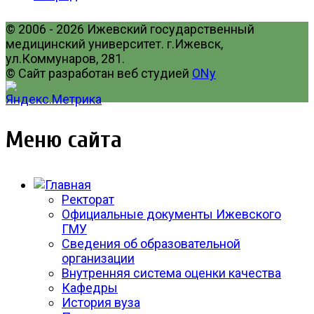
© 2006 - 2026 Ижевский государственный
медицинский университет. г.Ижевск,
ул.Коммунаров, 281.
© Сайт разработан веб студией
ONy
Меню сайта
Ректорат
Официальные документы Ижевского
ГМУ
Сведения об образовательной
организации
Внутренняя система оценки качества
Кафедры
История вуза