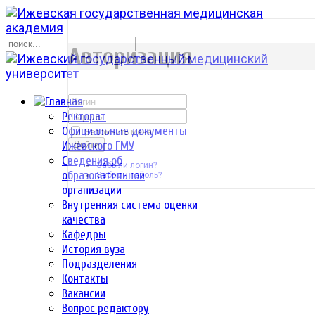
р
Авторизация
Ректорат
Официальные документы
Запомнить меня
Ижевского ГМУ
Войти
Сведения об
Забыли логин?
образовательной
Забыли пароль?
организации
Внутренняя система оценки
качества
Кафедры
История вуза
Подразделения
Контакты
Вакансии
Вопрос редактору