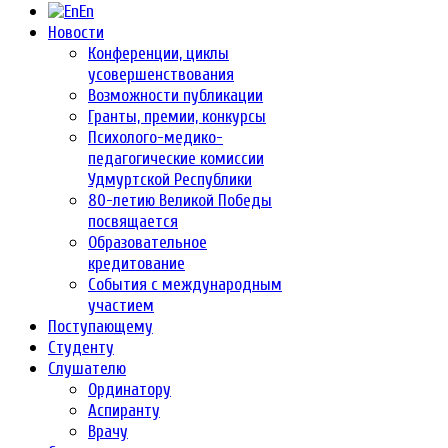
En
Новости
Конференции, циклы
усовершенствования
Возможности публикации
Гранты, премии, конкурсы
Психолого-медико-
педагогические комиссии
Удмуртской Республики
80-летию Великой Победы
посвящается
Образовательное
кредитование
События с международным
участием
Поступающему
Студенту
Слушателю
Ординатору
Аспиранту
Врачу