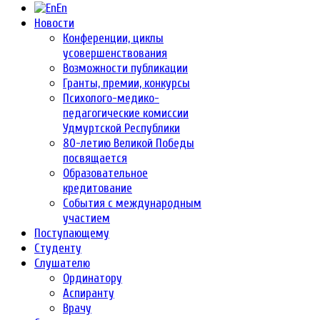
En
Новости
Конференции, циклы
усовершенствования
Возможности публикации
Гранты, премии, конкурсы
Психолого-медико-
педагогические комиссии
Удмуртской Республики
80-летию Великой Победы
посвящается
Образовательное
кредитование
События с международным
участием
Поступающему
Студенту
Слушателю
Ординатору
Аспиранту
Врачу