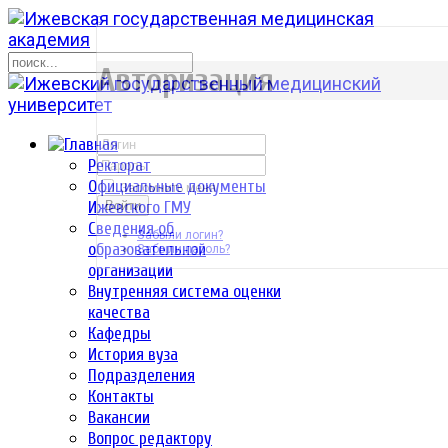
р
Авторизация
Ректорат
Официальные документы
Запомнить меня
Ижевского ГМУ
Войти
Сведения об
Забыли логин?
образовательной
Забыли пароль?
организации
Внутренняя система оценки
качества
Кафедры
История вуза
Подразделения
Контакты
Вакансии
Вопрос редактору