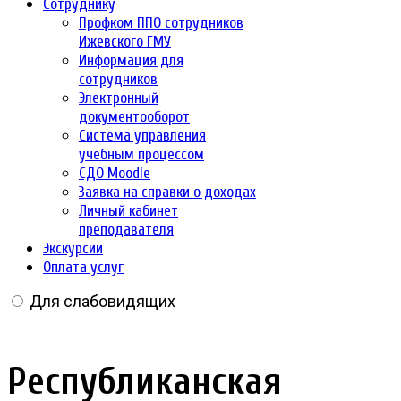
Сотруднику
Профком ППО сотрудников
Ижевского ГМУ
Информация для
сотрудников
Электронный
документооборот
Система управления
учебным процессом
СДО Moodle
Заявка на справки о доходах
Личный кабинет
преподавателя
Экскурсии
Оплата услуг
Для слабовидящих
Республиканская