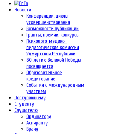
En
Новости
Конференции, циклы
усовершенствования
Возможности публикации
Гранты, премии, конкурсы
Психолого-медико-
педагогические комиссии
Удмуртской Республики
80-летию Великой Победы
посвящается
Образовательное
кредитование
События с международным
участием
Поступающему
Студенту
Слушателю
Ординатору
Аспиранту
Врачу