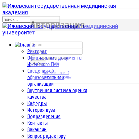
р
Авторизация
Ректорат
Официальные документы
Запомнить меня
Ижевского ГМУ
Войти
Сведения об
Забыли логин?
образовательной
Забыли пароль?
организации
Внутренняя система оценки
качества
Кафедры
История вуза
Подразделения
Контакты
Вакансии
Вопрос редактору