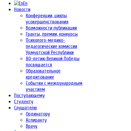
En
Новости
Конференции, циклы
усовершенствования
Возможности публикации
Гранты, премии, конкурсы
Психолого-медико-
педагогические комиссии
Удмуртской Республики
80-летию Великой Победы
посвящается
Образовательное
кредитование
События с международным
участием
Поступающему
Студенту
Слушателю
Ординатору
Аспиранту
Врачу