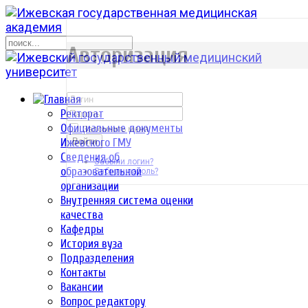
р
Авторизация
Ректорат
Официальные документы
Запомнить меня
Ижевского ГМУ
Войти
Сведения об
Забыли логин?
образовательной
Забыли пароль?
организации
Внутренняя система оценки
качества
Кафедры
История вуза
Подразделения
Контакты
Вакансии
Вопрос редактору