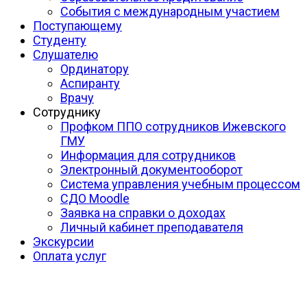
События с международным участием
Поступающему
Студенту
Слушателю
Ординатору
Аспиранту
Врачу
Сотруднику
Профком ППО сотрудников Ижевского
ГМУ
Информация для сотрудников
Электронный документооборот
Система управления учебным процессом
СДО Moodle
Заявка на справки о доходах
Личный кабинет преподавателя
Экскурсии
Оплата услуг