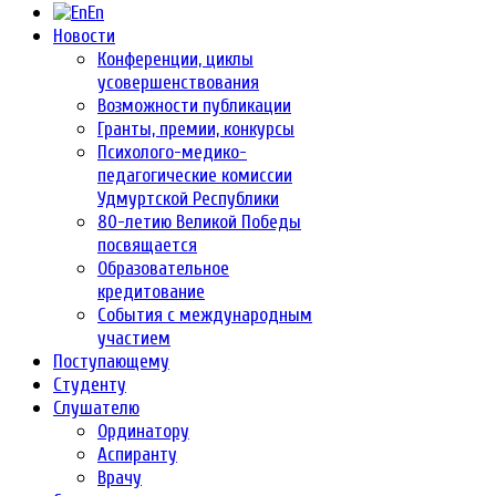
En
Новости
Конференции, циклы
усовершенствования
Возможности публикации
Гранты, премии, конкурсы
Психолого-медико-
педагогические комиссии
Удмуртской Республики
80-летию Великой Победы
посвящается
Образовательное
кредитование
События с международным
участием
Поступающему
Студенту
Слушателю
Ординатору
Аспиранту
Врачу