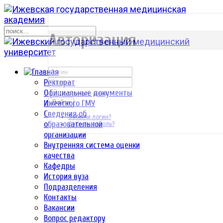
р
Авторизация
Ректорат
Официальные документы
Запомнить меня
Ижевского ГМУ
Войти
Сведения об
Забыли логин?
образовательной
Забыли пароль?
организации
Внутренняя система оценки
качества
Кафедры
История вуза
Подразделения
Контакты
Вакансии
Вопрос редактору