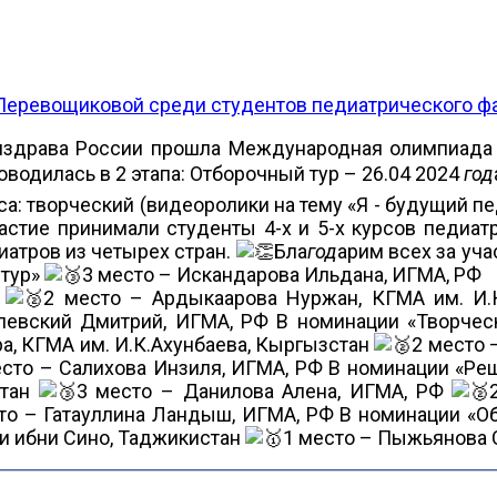
Перевощиковой среди студентов педиатрического фа
здрава России прошла Международная олимпиада п
водилась в 2 этапа: Отборочный тур – 26.04 2024
год
рса: творческий (видеоролики на тему «Я - будущий 
астие принимали студенты 4-х и 5-х курсов педиатр
иатров из четырех стран.
Бла
год
арим всех за уч
 тур»
3 место – Искандарова Ильдана, ИГМА, РФ
Ф
2 место – Ардыкаарова Нуржан, КГМА им. И.
илевский Дмитрий, ИГМА, РФ В номинации «Творчес
а, КГМА им. И.К.Ахунбаева, Кыргызстан
2 место 
есто – Салихова Инзиля, ИГМА, РФ В номинации «Ре
стан
3 место – Данилова Алена, ИГМА, РФ
то – Гатауллина Ландыш, ИГМА, РФ В номинации «О
и ибни Сино, Таджикистан
1 место – Пыжьянова 