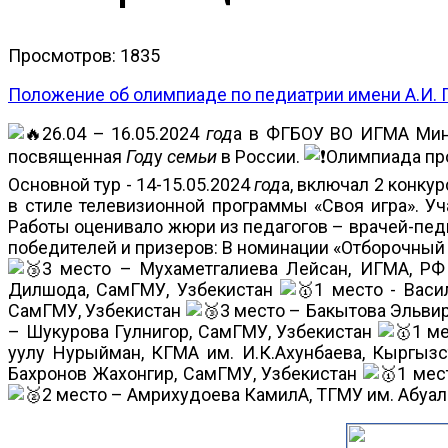
Просмотров: 1835
Положение об олимпиаде по педиатрии имени А.И. 
26.04 – 16.05.2024
год
а в ФГБОУ ВО ИГМА Мин
посвященная
Год
у
семьи
в России.
Олимпиада про
Основной тур - 14-15.05.2024
год
а, включал 2 конку
в стиле телевизионной программы «Своя игра». Уч
Работы оценивало жюри из педагогов – врачей-пед
победителей и призеров: В номинации «Отборочный
3 место – Мухаметгалиева Лейсан, ИГМА, Р
Дилшода, СамГМУ, Узбекистан
1 место - Вас
СамГМУ, Узбекистан
3 место – Бакытова Эльвир
– Шукурова Гулнигор, СамГМУ, Узбекистан
1 м
уулу Нурыйман, КГМА им. И.К.Ахунбаева, Кыргыз
Бахронов Жахонгир, СамГМУ, Узбекистан
1 мес
2 место – Амрихудоева КамилА, ТГМУ им. Абуал