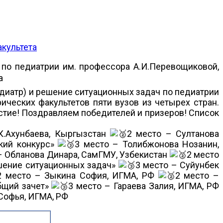
культета
о педиатрии им. профессора А.И.Перевощиковой,
а
педиатр) и решение ситуационных задач по педиатрии
ических факультетов пяти вузов из четырех стран.
астие! Поздравляем победителей и призеров! Список
К.Ахунбаева, Кыргызстан
2 место – Султанова
кий конкурс»
3 место – Толибжонова Нозанин,
– Обланова Динара, СамГМУ, Узбекистан
2 место
шение ситуационных задач»
3 место – Суйунбек
2 место – Зыкина София, ИГМА, РФ
2 место –
бщий зачет»
3 место – Гараева Залия, ИГМА, РФ
Софья, ИГМА, РФ