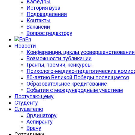
Кафедры
История вуза
Подразделения
Контакты
Вакансии
Вопрос редактору
En
Новости
Конференции, циклы усовершенствования
Возможности публикации
Гранты, премии, конкурсы
Психолого-медико-педагогические комис
80-летию Великой Победы посвящается
Образовательное кредитование
События с международным участием
Поступающему
Студенту
Слушателю
Ординатору
Аспиранту
Врачу
Сотруднику