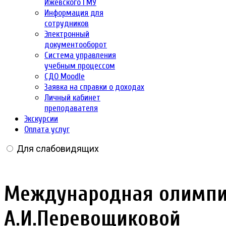
Ижевского ГМУ
Информация для
сотрудников
Электронный
документооборот
Система управления
учебным процессом
СДО Moodle
Заявка на справки о доходах
Личный кабинет
преподавателя
Экскурсии
Оплата услуг
Для слабовидящих
Международная олимпиа
А.И.Перевощиковой