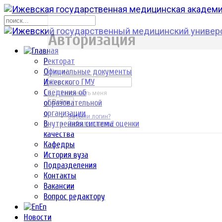
р
Авторизация
Ректорат
Официальные документы
Ижевского ГМУ
Сведения об
Запомнить меня
образовательной
Войти
организации
Забыли логин?
Внутренняя система оценки
Забыли пароль?
качества
Кафедры
История вуза
Подразделения
Контакты
Вакансии
Вопрос редактору
En
Новости