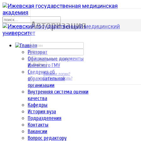
р
Авторизация
Ректорат
Официальные документы
Запомнить меня
Ижевского ГМУ
Войти
Сведения об
Забыли логин?
образовательной
Забыли пароль?
организации
Внутренняя система оценки
качества
Кафедры
История вуза
Подразделения
Контакты
Вакансии
Вопрос редактору