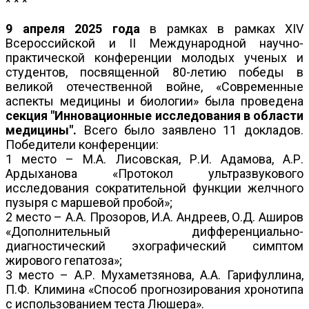
* * *
9 апреля 2025 года
в рамках в рамках XIV
Всероссийской и ІI Международной научно-
практической конференции молодых ученых и
студентов, посвященной 80-летию победы в
великой отечественной войне, «Современные
аспекты медицины и биологии» была проведена
секция "Инновационные исследования в области
медицины".
Всего было заявлено 11 докладов.
Победители конференции:
1 место – М.А. Лисовская, Р.И. Адамова, А.Р.
Ардыханова «Протокол ультразвукового
исследования сократительной функции желчного
пузыря с маршевой пробой»;
2 место – А.А. Прозоров, И.А. Андреев, О.Д. Аширов
«Дополнительный дифференциально-
диагностический эхографический симптом
жирового гепатоза»;
3 место – А.Р. Мухаметзянова, А.А. Гарифуллина,
П.Ф. Климина «Способ прогнозирования хронотипа
с использованием теста Люшера».