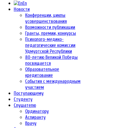
En
Новости
Конференции, циклы
усовершенствования
Возможности публикации
Гранты, премии, конкурсы
Психолого-медико-
педагогические комиссии
Удмуртской Республики
80-летию Великой Победы
посвящается
Образовательное
кредитование
События с международным
участием
Поступающему
Студенту
Слушателю
Ординатору
Аспиранту
Врачу