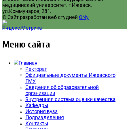
медицинский университет. г.Ижевск,
ул.Коммунаров, 281.
© Сайт разработан веб студией
ONy
Меню сайта
Ректорат
Официальные документы Ижевского
ГМУ
Сведения об образовательной
организации
Внутренняя система оценки качества
Кафедры
История вуза
Подразделения
Контакты