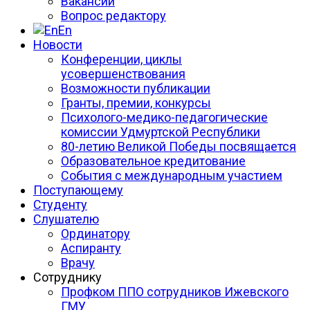
Вакансии
Вопрос редактору
En
Новости
Конференции, циклы
усовершенствования
Возможности публикации
Гранты, премии, конкурсы
Психолого-медико-педагогические
комиссии Удмуртской Республики
80-летию Великой Победы посвящается
Образовательное кредитование
События с международным участием
Поступающему
Студенту
Слушателю
Ординатору
Аспиранту
Врачу
Сотруднику
Профком ППО сотрудников Ижевского
ГМУ