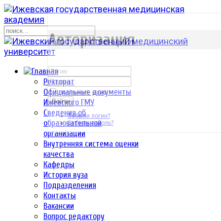
р
Авторизация
Ректорат
Официальные документы
Запомнить меня
Ижевского ГМУ
Войти
Сведения об
Забыли логин?
образовательной
Забыли пароль?
организации
Внутренняя система оценки
качества
Кафедры
История вуза
Подразделения
Контакты
Вакансии
Вопрос редактору