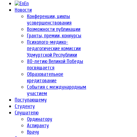
En
Новости
Конференции, циклы
усовершенствования
Возможности публикации
Гранты, премии, конкурсы
Психолого-медико-
педагогические комиссии
Удмуртской Республики
80-летию Великой Победы
посвящается
Образовательное
кредитование
События с международным
участием
Поступающему
Студенту
Слушателю
Ординатору
Аспиранту
Врачу