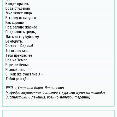
К воде приник.
Вода студёная
Мне жжет лицо.
В траву откинулся,
Как хорошо
Под солнце жаркое
Подставить грудь,
Дать ветру буйному
Её обдуть.
Россия – Родина!
Ты вся во мне.
Тебя прекраснее
Нет на Земле.
Березки белые
И синий лён.
О, как же счастлив я -
Тобой рождён.
1980 г.,
Сапранов Борис Николаевич
(кафедра внутренних болезней с курсами лучевых методов
диагностики и лечения, военно-полевой терапии)