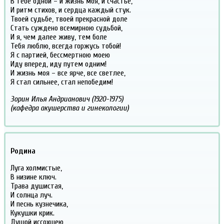
В тебе одной – и жизнь моя, и счастье,
И ритм стихов, и сердца каждый стук.
Твоей судьбе, твоей прекрасной доле
Стать суждено всемирною судьбой,
И я, чем далее живу, тем боле
Тебя люблю, всегда горжусь тобой!
Я с партией, бессмертною моею
Иду вперед, иду путем одним!
И жизнь моя – все ярче, все светлее,
Я стал сильнее, стал непобедим!
Зорин Илья Андрианович (1920-1975)
(кафедра акушерства и гинекологии)
Родина
Луга холмистые,
В низине ключ.
Трава душистая,
И солнца луч.
И песнь кузнечика,
Кукушки крик.
Душой иссохшею