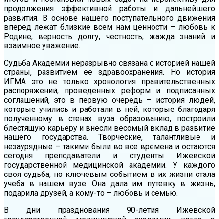
продолжения эффективной работы и дальнейшего
развития. В основе нашего поступательного движения
вперед лежат близкие всем нам ценности – любовь к
Родине, верность долгу, честность, жажда знаний и
взаимное уважение.
Судьба Академии неразрывно связана с историей нашей
страны, развитием ее здравоохранения. Но история
ИГМА это не только хронология правительственных
распоряжений, проведенных реформ и подписанных
соглашений, это в первую очередь – история людей,
которые учились и работали в ней, которые благодаря
полученному в стенах вуза образованию, построили
блестящую карьеру и внесли весомый вклад в развитие
нашего государства. Творческие, талантливые и
незаурядные – такими были во все времена и остаются
сегодня преподаватели и студенты Ижевской
государственной медицинской академии. У каждого
своя судьба, но ключевым событием в их жизни стала
учеба в нашем вузе. Она дала им путевку в жизнь,
подарила друзей, а кому-то – любовь и семью.
В дни празднования 90-летия Ижевской