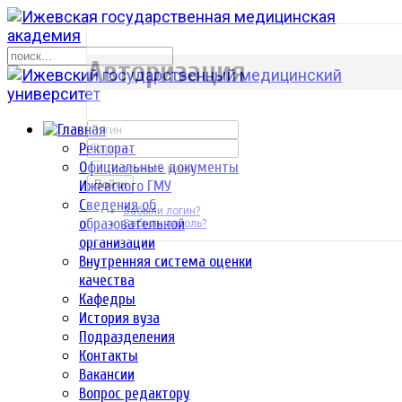
р
Авторизация
Ректорат
Официальные документы
Запомнить меня
Ижевского ГМУ
Войти
Сведения об
Забыли логин?
образовательной
Забыли пароль?
организации
Внутренняя система оценки
качества
Кафедры
История вуза
Подразделения
Контакты
Вакансии
Вопрос редактору