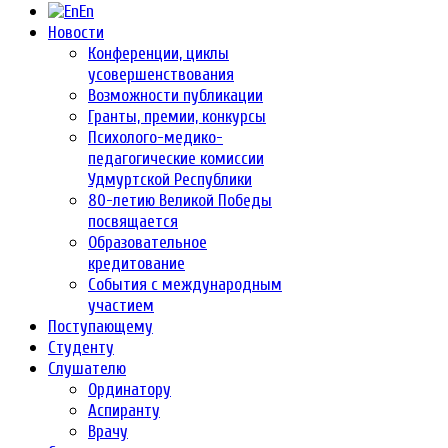
En
Новости
Конференции, циклы
усовершенствования
Возможности публикации
Гранты, премии, конкурсы
Психолого-медико-
педагогические комиссии
Удмуртской Республики
80-летию Великой Победы
посвящается
Образовательное
кредитование
События с международным
участием
Поступающему
Студенту
Слушателю
Ординатору
Аспиранту
Врачу