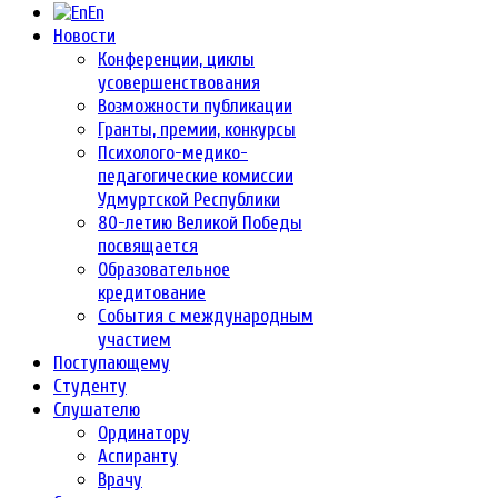
En
Новости
Конференции, циклы
усовершенствования
Возможности публикации
Гранты, премии, конкурсы
Психолого-медико-
педагогические комиссии
Удмуртской Республики
80-летию Великой Победы
посвящается
Образовательное
кредитование
События с международным
участием
Поступающему
Студенту
Слушателю
Ординатору
Аспиранту
Врачу