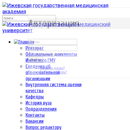
р
Авторизация
Ректорат
Официальные документы
Запомнить меня
Ижевского ГМУ
Войти
Сведения об
Забыли логин?
образовательной
Забыли пароль?
организации
Внутренняя система оценки
качества
Кафедры
История вуза
Подразделения
Контакты
Вакансии
Вопрос редактору