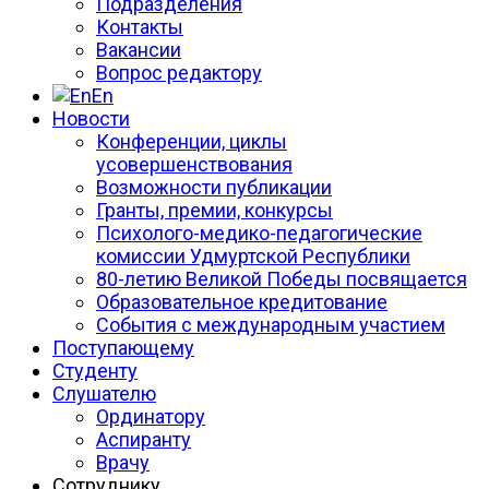
Подразделения
Контакты
Вакансии
Вопрос редактору
En
Новости
Конференции, циклы
усовершенствования
Возможности публикации
Гранты, премии, конкурсы
Психолого-медико-педагогические
комиссии Удмуртской Республики
80-летию Великой Победы посвящается
Образовательное кредитование
События с международным участием
Поступающему
Студенту
Слушателю
Ординатору
Аспиранту
Врачу
Сотруднику