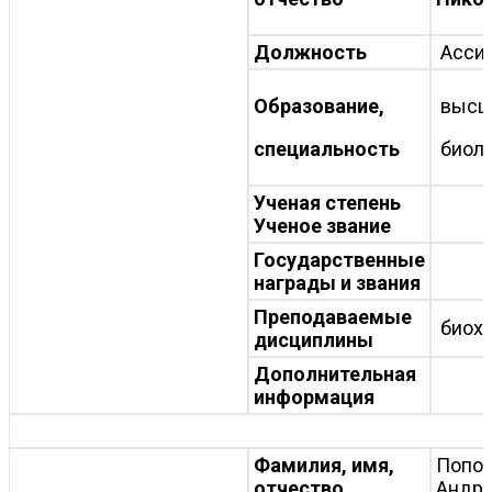
Должность
Ассис
Образование,
высш
специальность
биоло
Ученая степень
Ученое звание
Государственные
награды и звания
Преподаваемые
биох
дисциплины
Дополнительная
информация
Фамилия, имя,
Попов
отчество
Андр