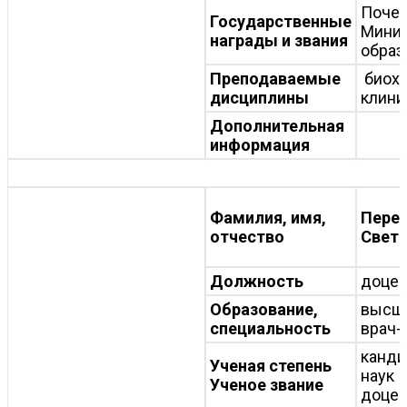
Почет
Государственные
Минис
награды и звания
образ
Преподаваемые
биохи
дисциплины
клини
Дополнительная
информация
Фамилия, имя,
Пере
отчество
Светл
Должность
доцен
Образование,
высш
специальность
врач-
канди
Ученая степень
наук
Ученое звание
доцен