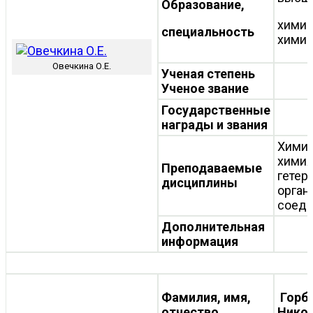
Образование,
химик
специальность
хими
Овечкина О.Е.
Ученая степень
Ученое звание
Государственные
награды и звания
Химия
хими
Преподаваемые
гетер
дисциплины
орган
соеди
Дополнительная
информация
Фамилия, имя,
Горб
отчество
Нико