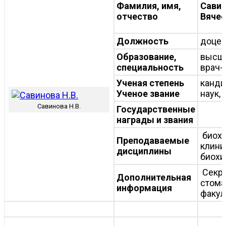
Фамилия, имя,
Савин
отчество
Вяче
Должность
доце
Образование,
высш
специальность
врач-
Ученая степень
канди
Ученое звание
наук,
Савинова Н.В.
Государственные
награды и звания
биохи
Преподаваемые
клини
дисциплины
биохи
Секре
Дополнительная
стома
информация
факул