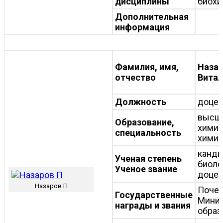
дисциплины
биох
Дополнительная
информация
Фамилия, имя,
Назар
отчество
Вита
Должность
доцен
высш
Образование,
химик
специальность
хими
канди
Ученая степень
биоло
Ученое звание
доцен
Назаров П
Почет
Государственные
Минис
награды и звания
образ