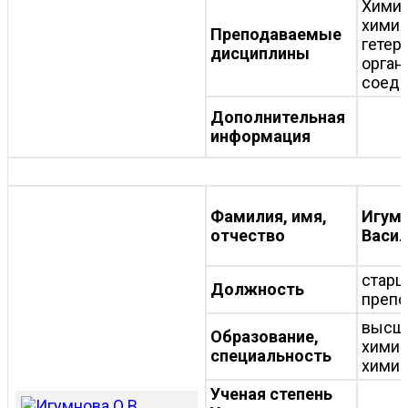
Химия
хими
Преподаваемые
гетер
дисциплины
орган
соеди
Дополнительная
информация
Фамилия, имя,
Игумн
отчество
Васил
старш
Должность
препо
высш
Образование,
химик
специальность
хими
Ученая степень