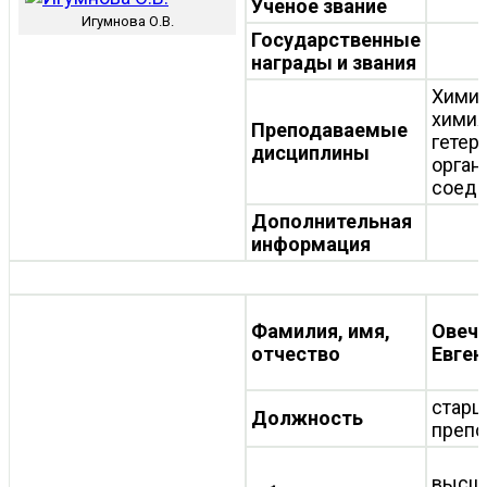
Ученое звание
Игумнова О.В.
Государственные
награды и звания
Химия
хими
Преподаваемые
гетер
дисциплины
орган
соеди
Дополнительная
информация
Фамилия, имя,
Овечк
отчество
Евген
старш
Должность
препо
высш