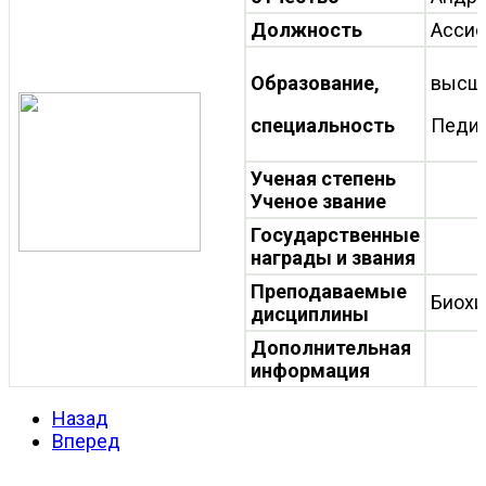
Должность
Ассис
Образование,
высш
специальность
Педиа
Ученая степень
Ученое звание
Государственные
награды и звания
Преподаваемые
Биох
дисциплины
Дополнительная
информация
Назад
Вперед