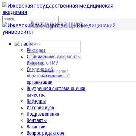
р
Авторизация
Ректорат
Официальные документы
Запомнить меня
Ижевского ГМУ
Войти
Сведения об
Забыли логин?
образовательной
Забыли пароль?
организации
Внутренняя система оценки
качества
Кафедры
История вуза
Подразделения
Контакты
Вакансии
Вопрос редактору