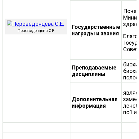
Почет
Минис
здрав
Государственные
Переведенцева С.Е.
награды и звания
Благо
Госуд
Совет
биохи
Преподаваемые
биохи
дисциплины
полос
являе
Дополнительная
замес
информация
лечеб
по1 и 