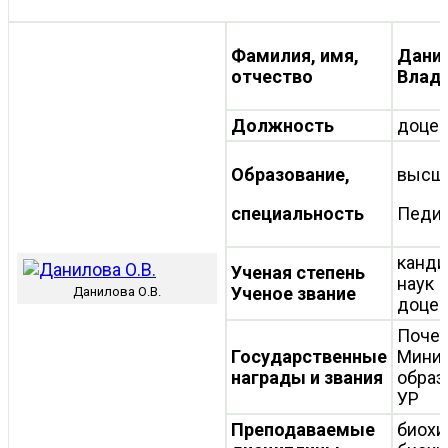
Фамилия, имя,
Дани
отчество
Влад
Должность
доцен
Образование,
высш
специальность
Педиа
канди
Ученая степень
наук
Ученое звание
Данилова О.В.
доцен
Почет
Государственные
Минис
награды и звания
образ
УР
Преподаваемые
биохи