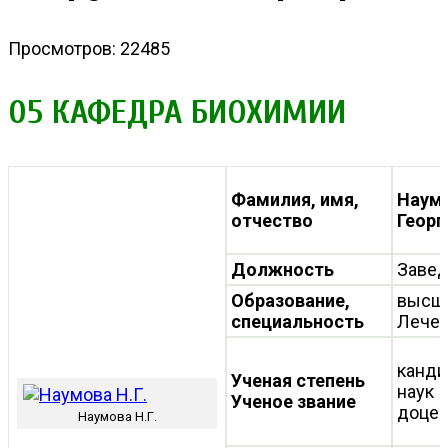
Просмотров: 22485
05 КАФЕДРА БИОХИМИИ
Фамилия, имя,
Наум
отчество
Георг
Должность
Заве
Образование,
высш
специальность
Лечеб
канди
Ученая степень
наук
Ученое звание
доцен
Наумова Н.Г.