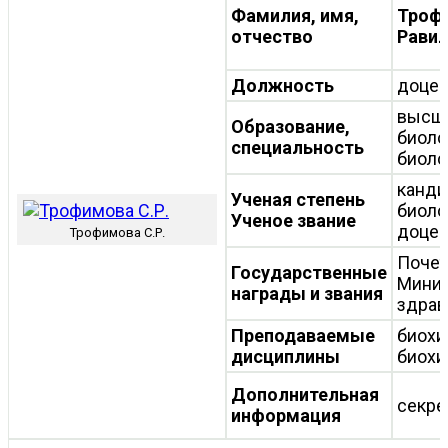
Фамилия, имя,
Троф
отчество
Равил
Должность
доцен
высш
Образование,
биоло
специальность
биоло
канди
Ученая степень
биоло
Ученое звание
доцен
Трофимова С.Р.
Почет
Государственные
Минис
награды и звания
здрав
Преподаваемые
биохи
дисциплины
биох
Дополнительная
секре
информация