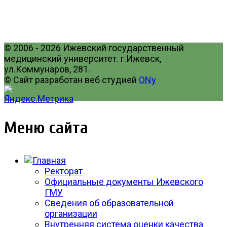
© 2006 - 2026 Ижевский государственный
медицинский университет. г.Ижевск,
ул.Коммунаров, 281.
© Сайт разработан веб студией
ONy
Меню сайта
Ректорат
Официальные документы Ижевского
ГМУ
Сведения об образовательной
организации
Внутренняя система оценки качества