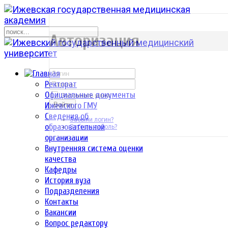
р
Авторизация
Ректорат
Официальные документы
Запомнить меня
Ижевского ГМУ
Войти
Сведения об
Забыли логин?
образовательной
Забыли пароль?
организации
Внутренняя система оценки
качества
Кафедры
История вуза
Подразделения
Контакты
Вакансии
Вопрос редактору