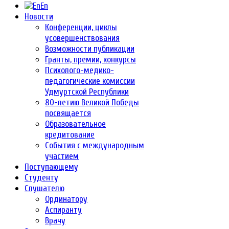
En
Новости
Конференции, циклы
усовершенствования
Возможности публикации
Гранты, премии, конкурсы
Психолого-медико-
педагогические комиссии
Удмуртской Республики
80-летию Великой Победы
посвящается
Образовательное
кредитование
События с международным
участием
Поступающему
Студенту
Слушателю
Ординатору
Аспиранту
Врачу