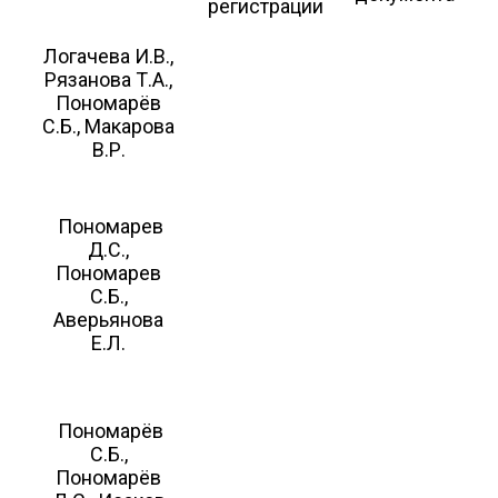
регистрации
Логачева И.В.,
Рязанова Т.А.,
Пономарёв
С.Б., Макарова
В.Р.
Пономарев
Д.С.,
Пономарев
С.Б.,
Аверьянова
Е.Л.
Пономарёв
С.Б.,
Пономарёв