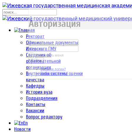
р
Авторизация
Ректорат
Официальные документы
Ижевского ГМУ
Сведения об
Запомнить меня
образовательной
Войти
организации
Забыли логин?
Внутренняя система оценки
Забыли пароль?
качества
Кафедры
История вуза
Подразделения
Контакты
Вакансии
Вопрос редактору
En
Новости