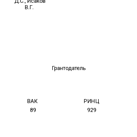
Д.С., Исаков
В.Г.
Грантодатель
ВАК
РИНЦ
89
929