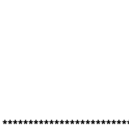
************************