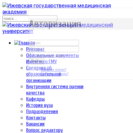
р
Авторизация
Ректорат
Официальные документы
Запомнить меня
Ижевского ГМУ
Войти
Сведения об
Забыли логин?
образовательной
Забыли пароль?
организации
Внутренняя система оценки
качества
Кафедры
История вуза
Подразделения
Контакты
Вакансии
Вопрос редактору