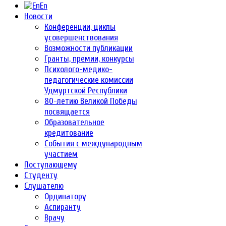
En
Новости
Конференции, циклы
усовершенствования
Возможности публикации
Гранты, премии, конкурсы
Психолого-медико-
педагогические комиссии
Удмуртской Республики
80-летию Великой Победы
посвящается
Образовательное
кредитование
События с международным
участием
Поступающему
Студенту
Слушателю
Ординатору
Аспиранту
Врачу