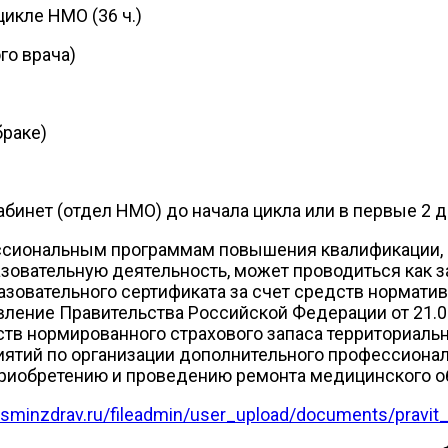
икле НМО (36 ч.)
го врача)
браке)
инет (отдел НМО) до начала цикла или в первые 2 д
сиональным программам повышения квалификации, 
зовательную деятельность, может проводиться как за
азовательного сертификата за счет средств норматив
вление Правительства Российской Федерации от 21.
в нормированного страхового запаса территориаль
ятий по организации дополнительного профессионал
приобретению и проведению ремонта медицинского о
rosminzdrav.ru/fileadmin/user_upload/documents/pravi