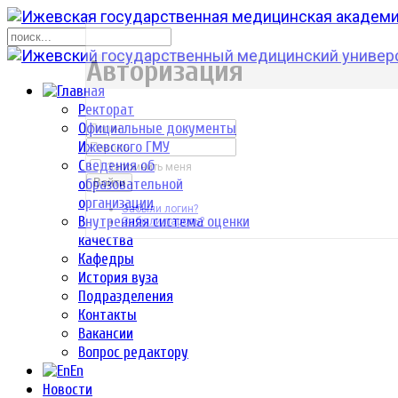
р
Авторизация
Ректорат
Официальные документы
Ижевского ГМУ
Сведения об
Запомнить меня
образовательной
Войти
организации
Забыли логин?
Внутренняя система оценки
Забыли пароль?
качества
Кафедры
История вуза
Подразделения
Контакты
Вакансии
Вопрос редактору
En
Новости