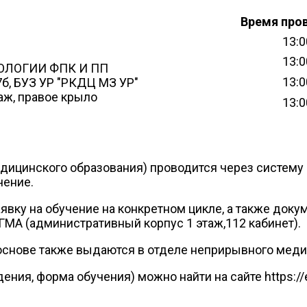
Время про
13:0
13:0
ОЛОГИИ ФПК И ПП
13:0
87б, БУЗ УР "РКДЦ МЗ УР"
аж, правое крыло
13:0
ицинского образования) проводится через систему ре
чение.
явку на обучение на конкретном цикле, а также доку
МА (административный корпус 1 этаж,112 кабинет).
снове также выдаются в отделе неприрывного медици
ния, форма обучения) можно найти на сайте https://