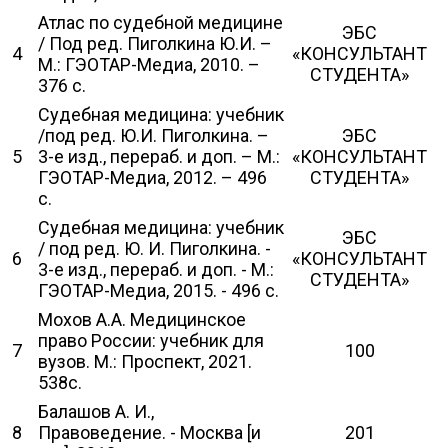
Атлас по судебной медицине
ЭБС
/ Под ред. Пиголкина Ю.И. –
4
«КОНСУЛЬТАНТ
М.: ГЭОТАР-Медиа, 2010. –
СТУДЕНТА»
376 с.
Судебная медицина: учебник
/под ред. Ю.И. Пиголкина. –
ЭБС
5
3-е изд., перераб. и доп. – М.:
«КОНСУЛЬТАНТ
ГЭОТАР-Медиа, 2012. – 496
СТУДЕНТА»
с.
Судебная медицина: учебник
ЭБС
/ под ред. Ю. И. Пиголкина. -
6
«КОНСУЛЬТАНТ
3-е изд., перераб. и доп. - М.:
СТУДЕНТА»
ГЭОТАР-Медиа, 2015. - 496 с.
Мохов А.А. Медицинское
право России: учебник для
7
100
вузов. М.: Проспект, 2021.
538с.
Балашов А. И.,
8
Правоведение. - Москва [и
201