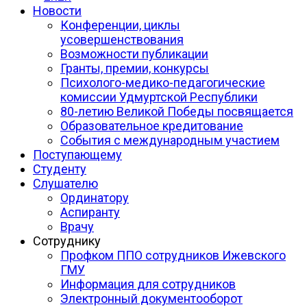
Новости
Конференции, циклы
усовершенствования
Возможности публикации
Гранты, премии, конкурсы
Психолого-медико-педагогические
комиссии Удмуртской Республики
80-летию Великой Победы посвящается
Образовательное кредитование
События с международным участием
Поступающему
Студенту
Слушателю
Ординатору
Аспиранту
Врачу
Сотруднику
Профком ППО сотрудников Ижевского
ГМУ
Информация для сотрудников
Электронный документооборот