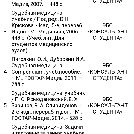
СТУДЕНТА»
Медиа, 2007. – 448 с.
Судебная медицина:
Учебник / Под ред. В.Н.
Крюкова. - Изд. 5-е, перераб.
ЭБС
3
И доп.- М.: Медицина, 2006. -
«КОНСУЛЬТАНТ
448 с. (Учеб. лит. Для
СТУДЕНТА»
студентов медицинских
вузов).
Пиголкин Ю.И., Дубровин И.А.
Судебная медицина.
ЭБС
4
Compendium: учеб.пособие.
«КОНСУЛЬТАНТ
– М.: ГЭОТАР-Медиа, 2011. –
СТУДЕНТА»
288 с.
Судебная медицина: учебник
/ П. О. Ромодановский, Е. Х.
ЭБС
5
Баринов, В. А. Спиридонов. -
«КОНСУЛЬТАНТ
2-е изд., перераб. и доп. - М.:
СТУДЕНТА»
ГЭОТАР-Медиа, 2014. - 528 с.
Судебная медицина. Задачи
и тестовые задания: Учебное