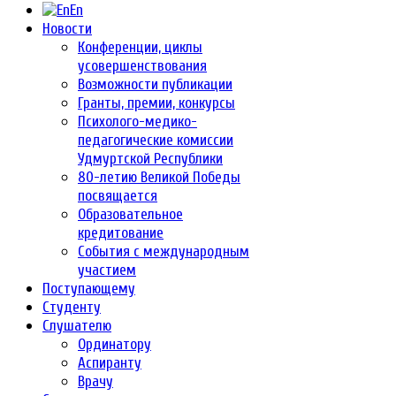
En
Новости
Конференции, циклы
усовершенствования
Возможности публикации
Гранты, премии, конкурсы
Психолого-медико-
педагогические комиссии
Удмуртской Республики
80-летию Великой Победы
посвящается
Образовательное
кредитование
События с международным
участием
Поступающему
Студенту
Слушателю
Ординатору
Аспиранту
Врачу