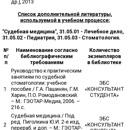
др.], 2013
Список дополнительной литературы,
используемой в учебном процессе:
"Судебная медицина", 31.05.01 - Лечебное дело,
31.05.02 - Педиатрия, 31.05.03 - Стоматология.
№
Наименование согласно
Количество
п/
библиографическим
экземпляров
п
требованиям
в библиотеке
Руководство к практическим
занятиям по судебной
стоматологии: учебное
ЭБС
1
пособие / Г.А. Пашинян, Г.М.
«КОНСУЛЬТАНТ
Харин, П.О. Ромодановский.
СТУДЕНТА»
– М.: ГЭОТАР-Медиа, 2006. –
216 с.
Судебная медицина / Под
ЭБС
ред. Пиголкина Ю.И. 2-е изд,
2
«КОНСУЛЬТАНТ
перераб. и доп. – М.: ГЭОТАР-