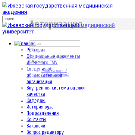
р
Авторизация
Ректорат
Официальные документы
Запомнить меня
Ижевского ГМУ
Войти
Сведения об
Забыли логин?
образовательной
Забыли пароль?
организации
Внутренняя система оценки
качества
Кафедры
История вуза
Подразделения
Контакты
Вакансии
Вопрос редактору