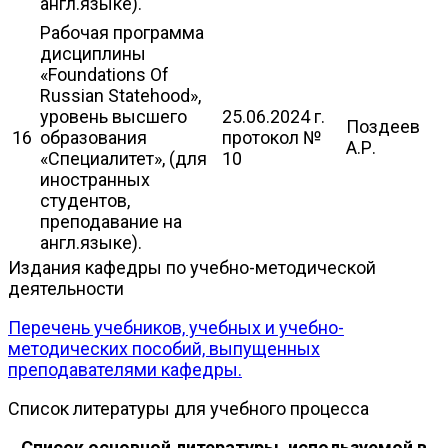
англ.языке).
Рабочая программа
дисциплины
«Foundations Of
Russian Statehood»,
уровень высшего
25.06.2024 г.
Поздеев
16
образования
протокол №
А.Р.
«Специалитет», (для
10
иностранных
студентов,
преподавание на
англ.языке).
Издания кафедры по учебно-методической
деятельности
Перечень учебников, учебных и учебно-
методических пособий, выпущенных
преподавателями кафедры.
Список литературы для учебного процесса
Список основной литературы, используемой в