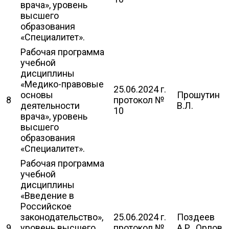
врача», уровень
высшего
образования
«Специалитет».
Рабочая программа
учебной
дисциплины
«Медико-правовые
25.06.2024 г.
основы
Прошутин
8
протокол №
деятельности
В.Л.
10
врача», уровень
высшего
образования
«Специалитет».
Рабочая программа
учебной
дисциплины
«Введение в
Российское
законодательство»,
25.06.2024 г.
Поздеев
9
уровень высшего
протокол №
А.Р., Орлов