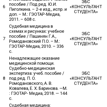
ЭБС
пособие / Под ред. Ю.И.
6
«КОНСУЛЬТАНТ
Пиголкина. – 2-е изд., испр. и
СТУДЕНТА»
доп. – М.: ГЭОТАР-Медиа,
2011. – 608 с.
Судебная медицина в
схемах и рисунках: учебное
ЭБС
пособие / Пашинян Г.А.,
7
«КОНСУЛЬТАНТ
Ромодановский П.О. – М.:
СТУДЕНТА»
ГЭОТАР-Медиа, 2010. – 336
с.
Ненадлежащее оказание
медицинской помощи.
Судебно-медицинская
экспертиза: учеб. пособие /
ЭБС
8
под ред. П. О.
«КОНСУЛЬТАНТ
Ромодановского, А. В.
СТУДЕНТА»
Ковалева, Е. Х. Баринова. —М.
: ГЭОТАР- Медиа, 2018. — 144
с.
Судебная медицина: