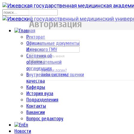
р
Авторизация
Ректорат
Официальные документы
Ижевского ГМУ
Сведения об
Запомнить меня
образовательной
Войти
организации
Забыли логин?
Внутренняя система оценки
Забыли пароль?
качества
Кафедры
История вуза
Подразделения
Контакты
Вакансии
Вопрос редактору
En
Новости