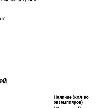
ти"
ей
Наличие (кол-во
экземпляров)