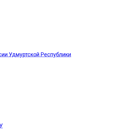
сии Удмуртской Республики
У