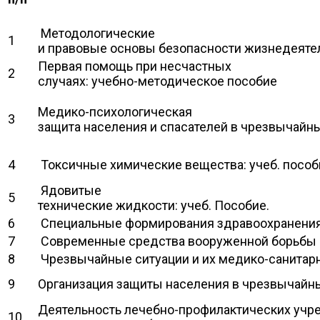
Методологические
1
и правовые основы безопасности жизнедеятел
Первая помощь при несчастных
2
случаях: учебно-методическое пособие
Медико-психологическая
3
защита населения и спасателей в чрезвычайны
4
Токсичные химические вещества: учеб. пособ
Ядовитые
5
технические жидкости: учеб. Пособие.
6
Специальные формирования здравоохранени
7
Современные средства вооруженной борьбы
8
Чрезвычайные ситуации и их медико-санитар
9
Организация защиты населения в чрезвычайных
Деятельность лечебно-профилактических учр
10