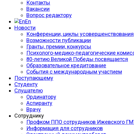
Контакты
Вакансии
Вопрос редактору
En
Новости
Конференции, циклы усовершенствования
Возможности публикации
Гранты, премии, конкурсы
Психолого-медико-педагогические комис
80-летию Великой Победы посвящается
Образовательное кредитование
События с международным участием
Поступающему
Студенту
Слушателю
Ординатору
Аспиранту
Врачу
Сотруднику
Профком ППО сотрудников Ижевского ГМ
Информация для сотрудников