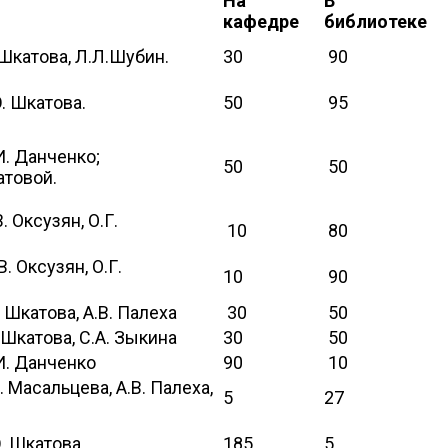
На
В
кафедре
библиотеке
.Шкатова, Л.Л.Шубин.
30
90
Ю. Шкатова.
50
95
И. Данченко;
50
50
атовой.
. Оксузян, О.Г.
10
80
. Оксузян, О.Г.
10
90
. Шкатова, А.В. Палеха
30
50
. Шкатова, С.А. Зыкина
30
50
И. Данченко
90
10
. Масальцева, А.В. Палеха,
5
27
Ю. Шкатова.
185
5