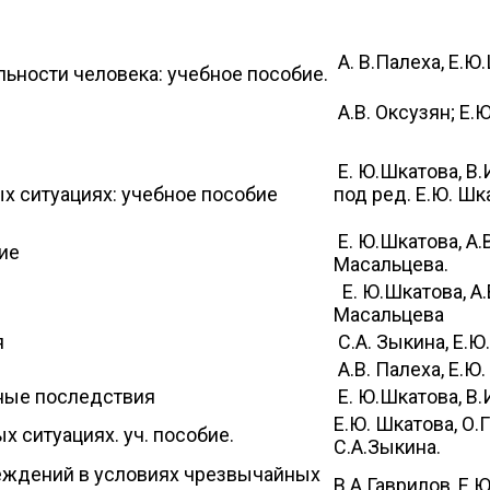
А. В.Палеха, Е.Ю
ьности человека: учебное пособие.
А.В. Оксузян; Е.
Е. Ю.Шкатова, В.
х ситуациях: учебное пособие
под ред. Е.Ю. Шк
Е. Ю.Шкатова, А.В
ие
Масальцева.
Е. Ю.Шкатова, А.В
Масальцева
я
С.А. Зыкина, Е.Ю
А.В. Палеха, Е.Ю
ные последствия
Е. Ю.Шкатова, В.
Е.Ю. Шкатова, О.Г
 ситуациях. уч. пособие.
С.А.Зыкина.
еждений в условиях чрезвычайных
В.А.Гаврилов, Е.