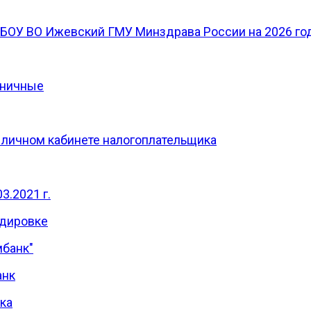
ГБОУ ВО Ижевский ГМУ Минздрава России на 2026 го
ьничные
в личном кабинете налогоплательщика
3.2021 г.
ндировке
мбанк"
анк
нка