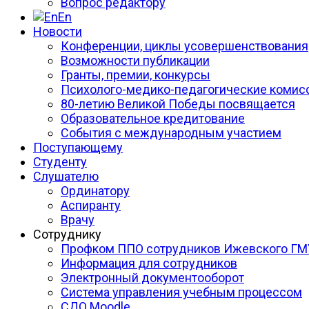
Вопрос редактору
En
Новости
Конференции, циклы усовершенствования
Возможности публикации
Гранты, премии, конкурсы
Психолого-медико-педагогические комис
80-летию Великой Победы посвящается
Образовательное кредитование
События с международным участием
Поступающему
Студенту
Слушателю
Ординатору
Аспиранту
Врачу
Сотруднику
Профком ППО сотрудников Ижевского ГМ
Информация для сотрудников
Электронный документооборот
Система управления учебным процессом
СДО Moodle