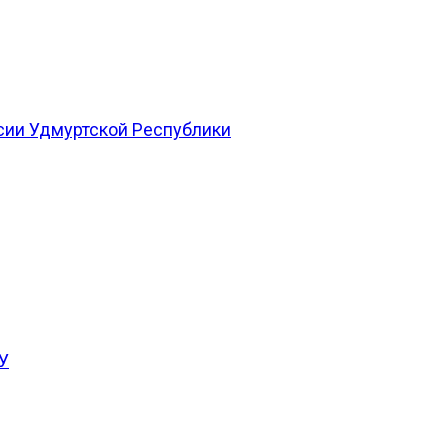
сии Удмуртской Республики
У