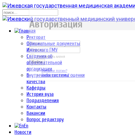
р
Авторизация
Ректорат
Официальные документы
Ижевского ГМУ
Сведения об
Запомнить меня
образовательной
Войти
организации
Забыли логин?
Внутренняя система оценки
Забыли пароль?
качества
Кафедры
История вуза
Подразделения
Контакты
Вакансии
Вопрос редактору
En
Новости