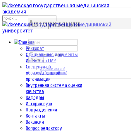
р
Авторизация
Ректорат
Официальные документы
Запомнить меня
Ижевского ГМУ
Войти
Сведения об
Забыли логин?
образовательной
Забыли пароль?
организации
Внутренняя система оценки
качества
Кафедры
История вуза
Подразделения
Контакты
Вакансии
Вопрос редактору