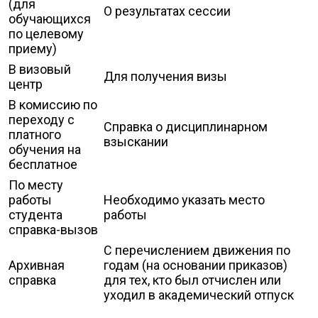
(для
О результатах сессии
обучающихся
по целевому
приему)
В визовый
Для получения визы
центр
В комиссию по
переходу с
Справка о дисциплинарном
платного
взыскании
обучения на
бесплатное
По месту
работы
Необходимо указать место
студента
работы
справка-вызов
С перечислением движения по
Архивная
годам (на основании приказов)
справка
для тех, кто был отчислен или
уходил в академический отпуск