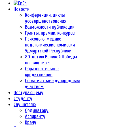
En
Новости
Конференции, циклы
усовершенствования
Возможности публикации
Гранты, премии, конкурсы
Психолого-медико-
педагогические комиссии
Удмуртской Республики
80-летию Великой Победы
посвящается
Образовательное
кредитование
События с международным
участием
Поступающему
Студенту
Слушателю
Ординатору
Аспиранту
Врачу