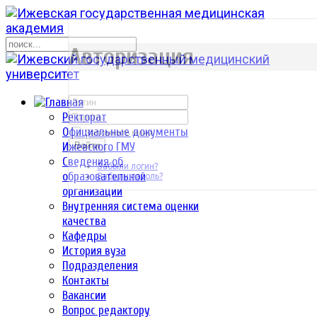
р
Авторизация
Ректорат
Официальные документы
Запомнить меня
Ижевского ГМУ
Войти
Сведения об
Забыли логин?
образовательной
Забыли пароль?
организации
Внутренняя система оценки
качества
Кафедры
История вуза
Подразделения
Контакты
Вакансии
Вопрос редактору