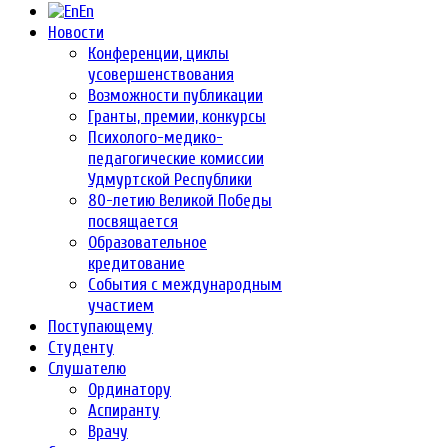
En
Новости
Конференции, циклы
усовершенствования
Возможности публикации
Гранты, премии, конкурсы
Психолого-медико-
педагогические комиссии
Удмуртской Республики
80-летию Великой Победы
посвящается
Образовательное
кредитование
События с международным
участием
Поступающему
Студенту
Слушателю
Ординатору
Аспиранту
Врачу