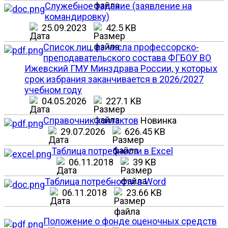
Служебное задание (заявление на
командировку)
25.09.2023
42.5 KB
Список лиц, из числа профессорско-
преподавательского состава ФГБОУ ВО
Ижевский ГМУ Минздрава России, у которых
срок избрания заканчивается в 2026/2027
учебном году
04.05.2026
227.1 KB
Справочник контактов
Новинка
29.07.2026
626.45 KB
Таблица потребности в Excel
06.11.2018
39 KB
Таблица потребности в Word
06.11.2018
23.66 KB
Положение о фонде оценочных средств