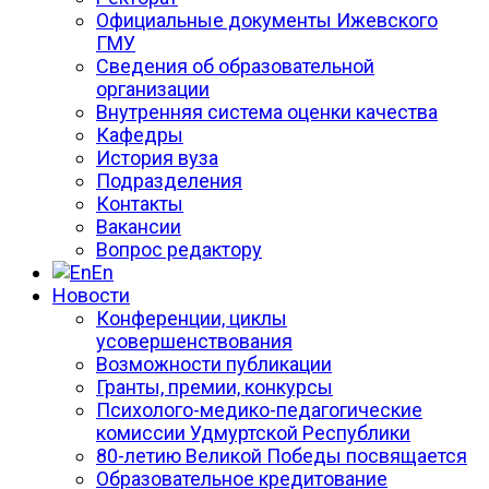
Официальные документы Ижевского
ГМУ
Сведения об образовательной
организации
Внутренняя система оценки качества
Кафедры
История вуза
Подразделения
Контакты
Вакансии
Вопрос редактору
En
Новости
Конференции, циклы
усовершенствования
Возможности публикации
Гранты, премии, конкурсы
Психолого-медико-педагогические
комиссии Удмуртской Республики
80-летию Великой Победы посвящается
Образовательное кредитование