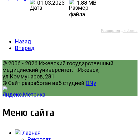
01.03.2023
1.88 MB
Расширения для Joomla
Назад
Вперед
© 2006 - 2026 Ижевский государственный
медицинский университет. г.Ижевск,
ул.Коммунаров, 281.
© Сайт разработан веб студией
ONy
Меню сайта
Ректорат