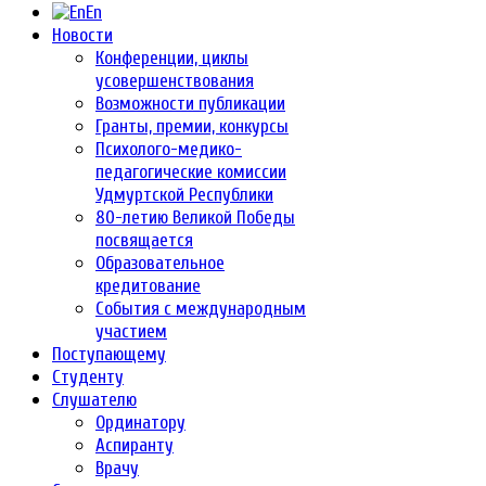
En
Новости
Конференции, циклы
усовершенствования
Возможности публикации
Гранты, премии, конкурсы
Психолого-медико-
педагогические комиссии
Удмуртской Республики
80-летию Великой Победы
посвящается
Образовательное
кредитование
События с международным
участием
Поступающему
Студенту
Слушателю
Ординатору
Аспиранту
Врачу