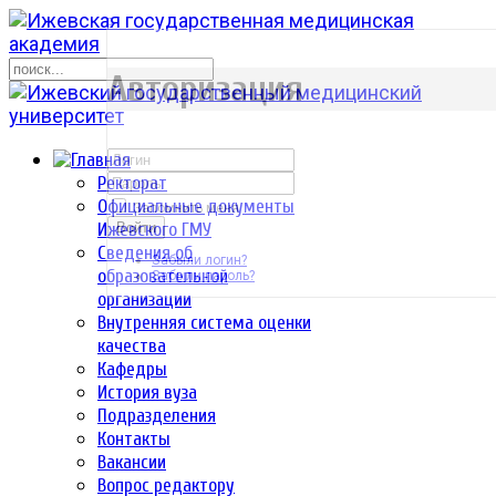
р
Авторизация
Ректорат
Официальные документы
Запомнить меня
Ижевского ГМУ
Войти
Сведения об
Забыли логин?
образовательной
Забыли пароль?
организации
Внутренняя система оценки
качества
Кафедры
История вуза
Подразделения
Контакты
Вакансии
Вопрос редактору