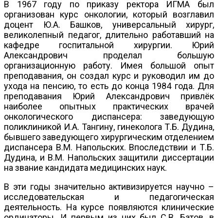
В 1967 году по приказу ректора ИГМА был
организован курс онкологии, который возглавил
доцент Ю.А. Башков, универсальный хирург,
великолепный педагог, длительно работавший на
кафедре госпитальной хирургии. Юрий
Александрович проделал большую
организационную работу. Имея большой опыт
преподавания, он создал курс и руководил им до
ухода на пенсию, то есть до конца 1984 года. Для
преподавания Юрий Александрович привлёк
наиболее опытных практических врачей
онкологического диспансера: заведующую
поликлиникой И.А. Тангину, гинеколога Т.Б. Дудина,
бывшего заведующего хирургическим отделением
диспансера В.М. Напольских. Впоследствии и Т.Б.
Дудина, и В.М. Напольских защитили диссертации
на звание кандидата медицинских наук.
В эти годы значительно активизируется научно –
исследовательская и педагогическая
деятельность. На курсе появляются клинические
ординаторы. И первым из них был С.В. Батов, в