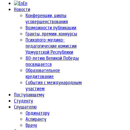
En
Новости
Конференции, циклы
усовершенствования
Возможности публикации
Гранты, премии, конкурсы
Психолого-медико-
педагогические комиссии
Удмуртской Республики
80-летию Великой Победы
посвящается
Образовательное
кредитование
События с международным
участием
Поступающему
Студенту
Слушателю
Ординатору
Аспиранту
Врачу