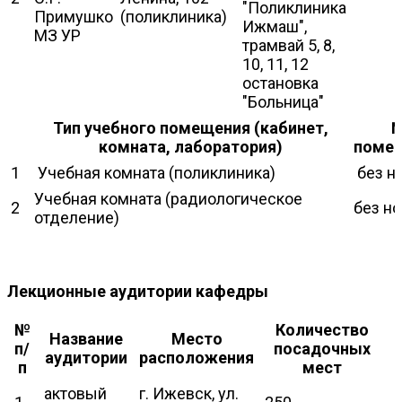
"Поликлиника
Примушко
(поликлиника)
Ижмаш",
МЗ УР
трамвай 5, 8,
10, 11, 12
остановка
"Больница"
Тип учебного помещения (кабинет,
комната, лаборатория)
поме
1
Учебная комната (поликлиника)
без н
Учебная комната (радиологическое
2
без н
отделение)
Лекционные аудитории кафедры
№
Количество
Название
Место
п/
посадочных
аудитории
расположения
п
мест
актовый
г. Ижевск, ул.