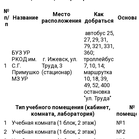
№
Место
Как
п/
Название
Основа
расположения
добраться
п
автобус 25,
27, 29, 31,
79, 321, 331,
БУЗ УР
360;
РКОД им.
г. Ижевск, ул.
троллейбус
1
С.Г.
Труда, 3
7, 10, 14;
Примушко
(стационар)
маршрутка
МЗ УР
10, 18, 39,
49, 52, 400
остановка
"ул. Труда"
Тип учебного помещения (кабинет,
№
комната, лаборатория)
помеще
1
Учебная комната (1 блок, 2 этаж)
№1
2
Учебная комната (1 блок, 2 этаж)
№2