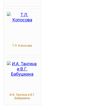
Т.Л. Копосова
И.А. Тангина и В.Г.
Бабушкина