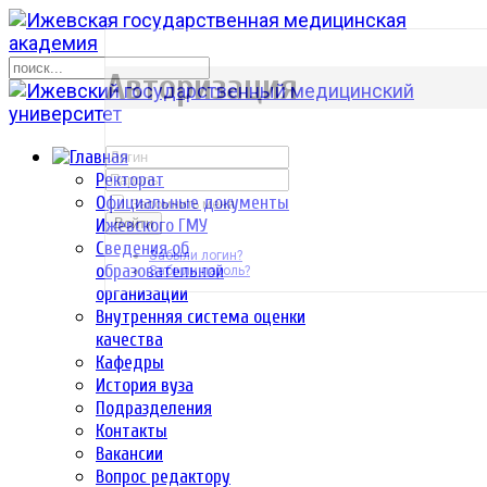
р
Авторизация
Ректорат
Официальные документы
Запомнить меня
Ижевского ГМУ
Войти
Сведения об
Забыли логин?
образовательной
Забыли пароль?
организации
Внутренняя система оценки
качества
Кафедры
История вуза
Подразделения
Контакты
Вакансии
Вопрос редактору