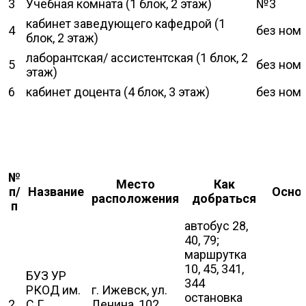
3
Учебная комната (1 блок, 2 этаж)
№3
кабинет заведующего кафедрой (1
4
без ном
блок, 2 этаж)
лаборантская/ ассистентская (1 блок, 2
5
без ном
этаж)
6
кабинет доцента (4 блок, 3 этаж)
без ном
№
Место
Как
п/
Название
Осно
расположения
добраться
п
автобус 28,
40, 79;
маршрутка
10, 45, 341,
БУЗ УР
344
РКОД им.
г. Ижевск, ул.
остановка
2
С.Г.
Ленина, 102