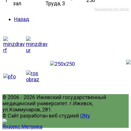
1
250
зал
Труда, 3
Расширения для Joomla
Назад
© 2006 - 2026 Ижевский государственный
медицинский университет. г.Ижевск,
ул.Коммунаров, 281.
© Сайт разработан веб студией
ONy