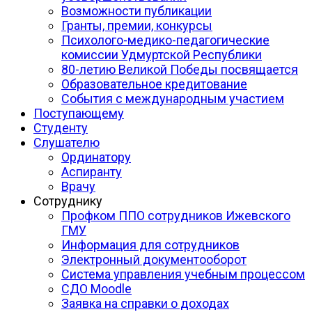
Возможности публикации
Гранты, премии, конкурсы
Психолого-медико-педагогические
комиссии Удмуртской Республики
80-летию Великой Победы посвящается
Образовательное кредитование
События с международным участием
Поступающему
Студенту
Слушателю
Ординатору
Аспиранту
Врачу
Сотруднику
Профком ППО сотрудников Ижевского
ГМУ
Информация для сотрудников
Электронный документооборот
Система управления учебным процессом
СДО Moodle
Заявка на справки о доходах