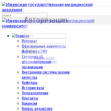
р
Авторизация
Ректорат
Официальные документы
Запомнить меня
Ижевского ГМУ
Войти
Сведения об
Забыли логин?
образовательной
Забыли пароль?
организации
Внутренняя система оценки
качества
Кафедры
История вуза
Подразделения
Контакты
Вакансии
Вопрос редактору