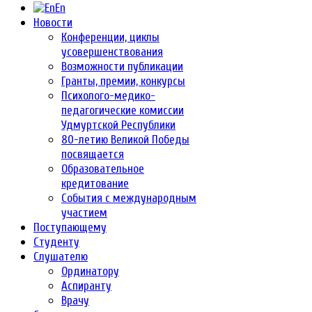
En
Новости
Конференции, циклы
усовершенствования
Возможности публикации
Гранты, премии, конкурсы
Психолого-медико-
педагогические комиссии
Удмуртской Республики
80-летию Великой Победы
посвящается
Образовательное
кредитование
События с международным
участием
Поступающему
Студенту
Слушателю
Ординатору
Аспиранту
Врачу