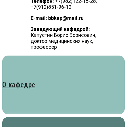
Телефон:
+7(982)122-15-28,
+7(912)851-96-12
E-mail: bbkap@mail.ru
Заведующий кафедрой:
Капустин Борис Борисович,
доктор медицинских наук,
профессор
О кафедре