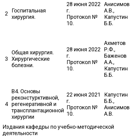
28 июня 2022
Анисимов
Госпитальная
г.
А.В.,
2
хирургия.
Протокол №
Капустин
10.
Б.Б.
Ахметов
28 июня 2022
Р.Ф.,
Общая хирургия.
г.
Баженов
3
Хирургические
Протокол №
А.А.,
болезни.
10.
Капустин
Б.Б.
В4. Основы
22 июня 2021
Капустин
реконстурктивной,
г.
Б.Б.,
4
регенеративной и
Протокол №
Анисимов
трансплантационной
10.
А.В.
хирургии
Издания кафедры по учебно-методической
деятельности