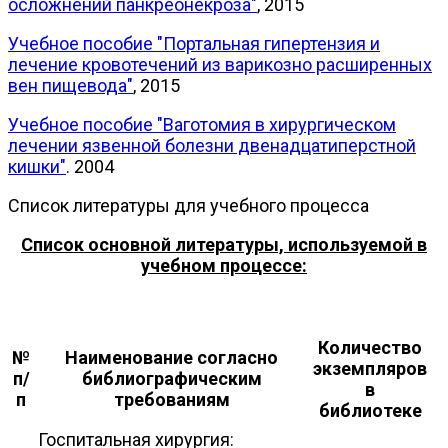
осложнений панкреонекроза"
, 2015
Учебное пособие "Портальная гипертензия и
лечение кровотечений из варикозно расширенных
вен пищевода"
, 2015
Учебное пособие "Ваготомия в хирургическом
лечении язвенной болезни двенадцатиперстной
кишки"
. 2004
Список литературы для учебного процесса
Список основной литературы, используемой в
учебном процессе:
Количество
№
Наименование согласно
экземпляров
п/
библиографическим
в
п
требованиям
библиотеке
Госпитальная хирургия: