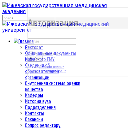
р
Авторизация
Ректорат
Официальные документы
Запомнить меня
Ижевского ГМУ
Войти
Сведения об
Забыли логин?
образовательной
Забыли пароль?
организации
Внутренняя система оценки
качества
Кафедры
История вуза
Подразделения
Контакты
Вакансии
Вопрос редактору