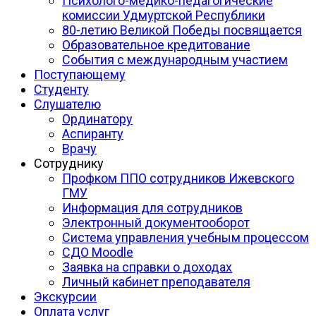
Психолого-медико-педагогические
комиссии Удмуртской Республики
80-летию Великой Победы посвящается
Образовательное кредитование
События с международным участием
Поступающему
Студенту
Слушателю
Ординатору
Аспиранту
Врачу
Сотруднику
Профком ППО сотрудников Ижевского
ГМУ
Информация для сотрудников
Электронный документооборот
Система управления учебным процессом
СДО Moodle
Заявка на справки о доходах
Личный кабинет преподавателя
Экскурсии
Оплата услуг