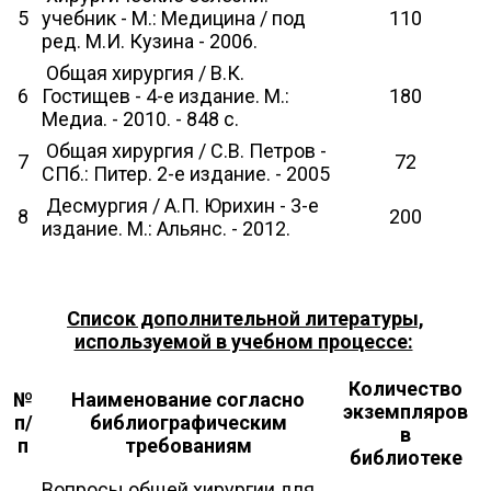
5
учебник - М.: Медицина / под
110
ред. М.И. Кузина - 2006.
Общая хирургия / В.К.
6
Гостищев - 4-е издание. М.:
180
Медиа. - 2010. - 848 с.
Общая хирургия / С.В. Петров -
7
72
СПб.: Питер. 2-е издание. - 2005
Десмургия / А.П. Юрихин - 3-е
8
200
издание. М.: Альянс. - 2012.
Список дополнительной литературы,
используемой в учебном процессе:
Количество
№
Наименование согласно
экземпляров
п/
библиографическим
в
п
требованиям
библиотеке
Вопросы общей хирургии для