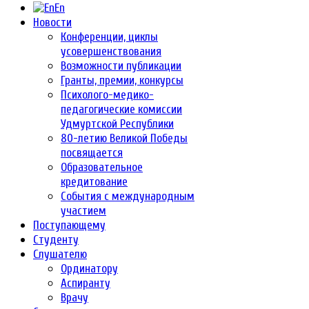
En
Новости
Конференции, циклы
усовершенствования
Возможности публикации
Гранты, премии, конкурсы
Психолого-медико-
педагогические комиссии
Удмуртской Республики
80-летию Великой Победы
посвящается
Образовательное
кредитование
События с международным
участием
Поступающему
Студенту
Слушателю
Ординатору
Аспиранту
Врачу