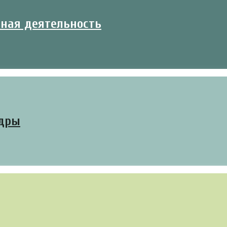
ьная деятельность
едры