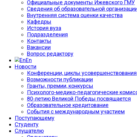
Официальные документы Ижевского ГМУ
Сведения об образовательной организаци
Внутренняя система оценки качества
Кафедры
История вуза
Подразделения
Контакты
Вакансии
Вопрос редактору
En
Новости
Конференции, циклы усовершенствования
Возможности публикации
Гранты, премии, конкурсы
Психолого-медико-педагогические комис
80-летию Великой Победы посвящается
Образовательное кредитование
События с международным участием
Поступающему
Студенту
Слушателю