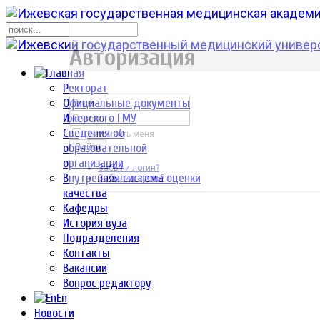
р
Авторизация
Ректорат
Официальные документы
Ижевского ГМУ
Сведения об
Запомнить меня
образовательной
Войти
организации
Забыли логин?
Внутренняя система оценки
Забыли пароль?
качества
Кафедры
История вуза
Подразделения
Контакты
Вакансии
Вопрос редактору
En
Новости