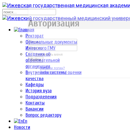
р
Авторизация
Ректорат
Официальные документы
Ижевского ГМУ
Сведения об
Запомнить меня
образовательной
Войти
организации
Забыли логин?
Внутренняя система оценки
Забыли пароль?
качества
Кафедры
История вуза
Подразделения
Контакты
Вакансии
Вопрос редактору
En
Новости