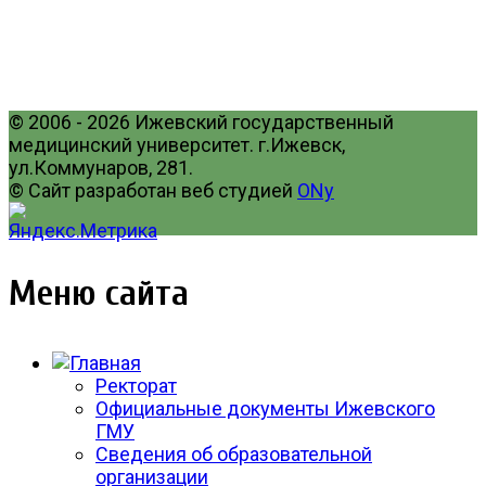
© 2006 - 2026 Ижевский государственный
медицинский университет. г.Ижевск,
ул.Коммунаров, 281.
© Сайт разработан веб студией
ONy
Меню сайта
Ректорат
Официальные документы Ижевского
ГМУ
Сведения об образовательной
организации