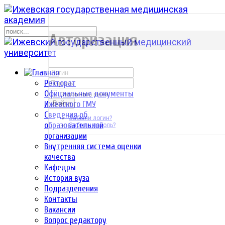
р
Авторизация
Ректорат
Официальные документы
Запомнить меня
Ижевского ГМУ
Войти
Сведения об
Забыли логин?
образовательной
Забыли пароль?
организации
Внутренняя система оценки
качества
Кафедры
История вуза
Подразделения
Контакты
Вакансии
Вопрос редактору