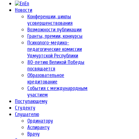
En
Новости
Конференции, циклы
усовершенствования
Возможности публикации
Гранты, премии, конкурсы
Психолого-медико-
педагогические комиссии
Удмуртской Республики
80-летию Великой Победы
посвящается
Образовательное
кредитование
События с международным
участием
Поступающему
Студенту
Слушателю
Ординатору
Аспиранту
Врачу