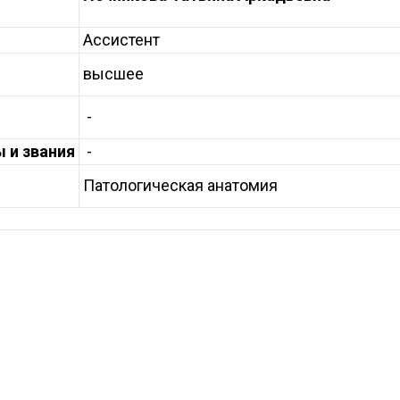
Ассистент
высшее
-
 и звания
-
Патологическая анатомия