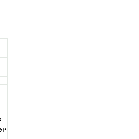
Ф
 УР