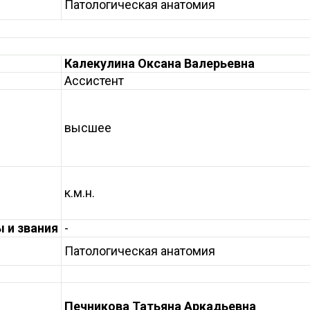
Патологическая анатомия
Калекулина Оксана Валерьевна
Ассистент
высшее
к.м.н.
 и звания
-
Патологическая анатомия
Печникова Татьяна Аркадьевна