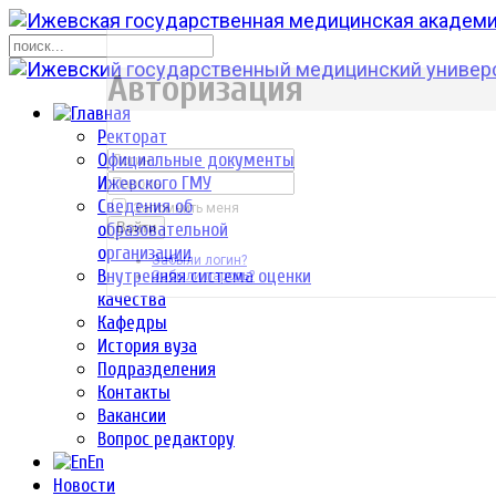
р
Авторизация
Ректорат
Официальные документы
Ижевского ГМУ
Сведения об
Запомнить меня
образовательной
Войти
организации
Забыли логин?
Внутренняя система оценки
Забыли пароль?
качества
Кафедры
История вуза
Подразделения
Контакты
Вакансии
Вопрос редактору
En
Новости