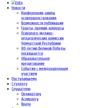
En
Новости
Конференции, циклы
усовершенствования
Возможности публикации
Гранты, премии, конкурсы
Психолого-медико-
педагогические комиссии
Удмуртской Республики
80-летию Великой Победы
посвящается
Образовательное
кредитование
События с международным
участием
Поступающему
Студенту
Слушателю
Ординатору
Аспиранту
Врачу