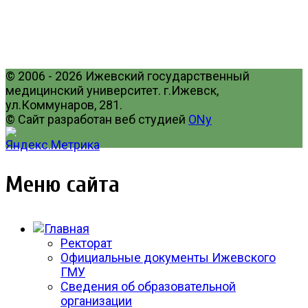
© 2006 - 2026 Ижевский государственный
медицинский университет. г.Ижевск,
ул.Коммунаров, 281.
© Сайт разработан веб студией
ONy
Меню сайта
Ректорат
Официальные документы Ижевского
ГМУ
Сведения об образовательной
организации