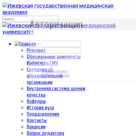
р
Авторизация
Ректорат
Официальные документы
Запомнить меня
Ижевского ГМУ
Войти
Сведения об
Забыли логин?
образовательной
Забыли пароль?
организации
Внутренняя система оценки
качества
Кафедры
История вуза
Подразделения
Контакты
Вакансии
Вопрос редактору